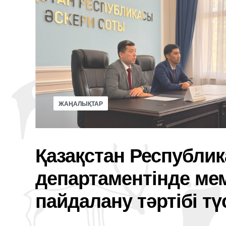
ЖАҢАЛЫҚТАР
Қазақстан Республи
департаментінде мем
пайдалану тәртібі тү