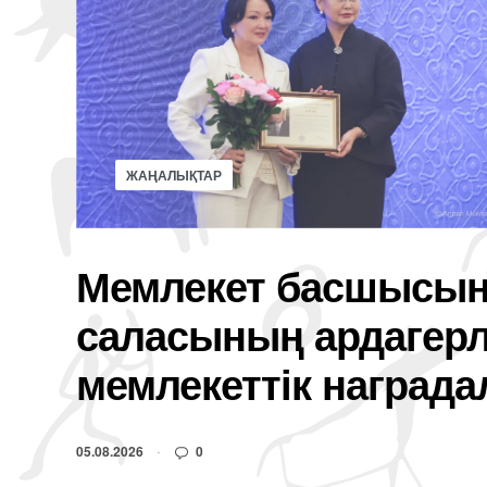
ЖАҢАЛЫҚТАР
Мемлекет басшысын
саласының ардагерл
мемлекеттік наград
05.08.2026
0