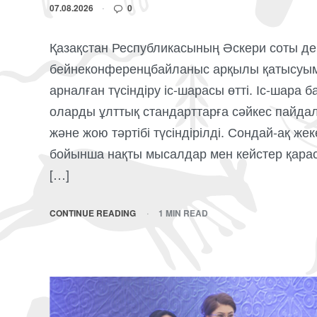
07.08.2026
0
Қазақстан Республикасының Әскери соты деп
бейнеконференцбайланыс арқылы қатысуымен
арналған түсіндіру іс-шарасы өтті. Іс-шара 
оларды ұлттық стандарттарға сәйкес пайдал
және жою тәртібі түсіндірілді. Сондай-ақ же
бойынша нақты мысалдар мен кейстер қара
[…]
CONTINUE READING
1 MIN READ