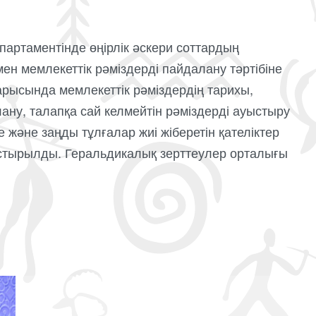
артаментінде өңірлік әскери соттардың
 мемлекеттік рәміздерді пайдалану тәртібіне
барысында мемлекеттік рәміздердің тарихы,
ану, талапқа сай келмейтін рәміздерді ауыстыру
ке және заңды тұлғалар жиі жіберетін қателіктер
стырылды. Геральдикалық зерттеулер орталығы