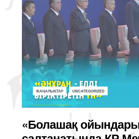
ЖАҢАЛЫҚТАР
UNCATEGORIZED
«Болашақ ойындары
салтанатында ҚР Ме