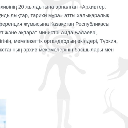
рхивінің 20 жылдығына арналған «Архивтер:
ұндылықтар, тарихи мұра» атты халықаралық
нференция жұмысына Қазақстан Республикасы
т және ақпарат министрі Аида Балаева,
інің, мемлекеттік органдардың өкілдері, Түркия,
ікстанның архив мекемелерінің басшылары мен
]