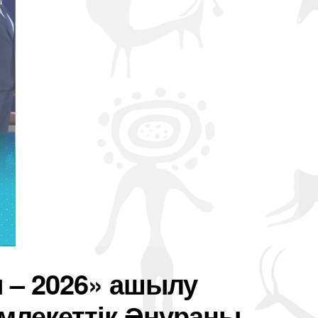
 – 2026» ашылу
млекеттік Әнұраны