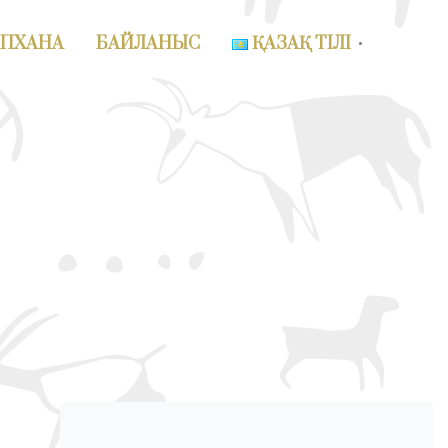
АПХАНА
БАЙЛАНЫС
ҚАЗАҚ ТІЛІ