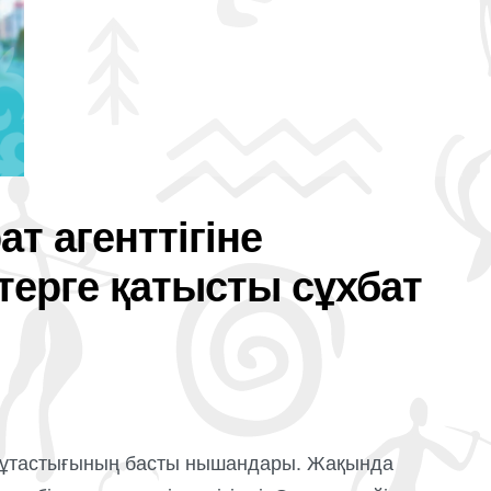
ат агенттігіне
терге қатысты сұхбат
ен тұтастығының басты нышандары. Жақында