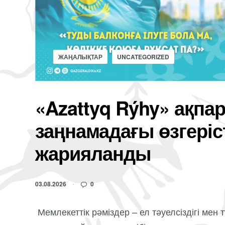
ЖАҢАЛЫҚТАР
UNCATEGORIZED
«Azattyq Rýhy» ақпар
заңнамадағы өзгеріс
жарияланды
03.08.2026
0
Мемлекеттік рәміздер – ел тәуелсіздігі м