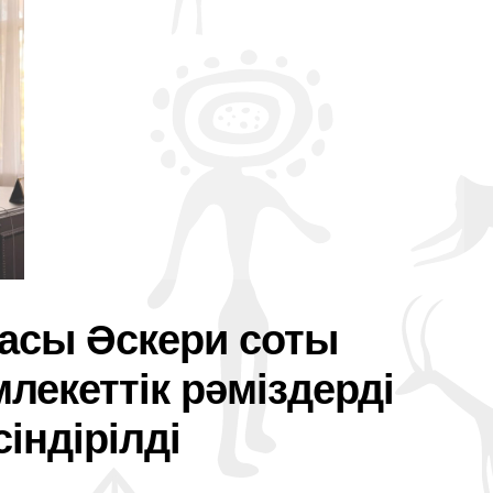
касы Әскери соты
лекеттік рәміздерді
сіндірілді