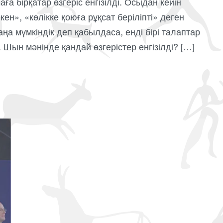
а бірқатар өзгеріс енгізілді. Осыдан кейін
ен», «көлікке қоюға рұқсат беріліпті» деген
аңа мүмкіндік деп қабылдаса, енді бірі талаптар
 Шын мәнінде қандай өзгерістер енгізілді? […]