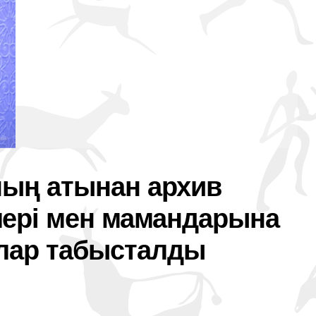
ың атынан архив
ері мен мамандарына
алар табысталды