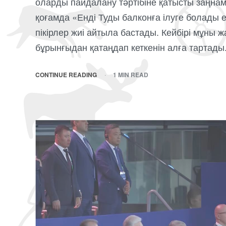
оларды пайдалану тәртібіне қатысты заңнамағ
қоғамда «Енді Туды балконға ілуге болады ек
пікірлер жиі айтыла бастады. Кейбірі мұны ж
бұрынғыдан қатаңдап кеткенін алға тартады.
CONTINUE READING
1 MIN READ