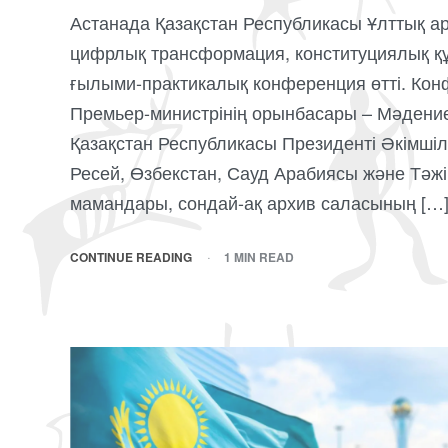
Астанада Қазақстан Республикасы Ұлттық а
цифрлық трансформация, конституциялық қ
ғылыми-практикалық конференция өтті. Ко
Премьер-министрінің орынбасары – Мәдение
Қазақстан Республикасы Президенті Әкімшіліг
Ресей, Өзбекстан, Сауд Арабиясы және Тәж
мамандары, сондай-ақ архив саласының […
CONTINUE READING
1 MIN READ