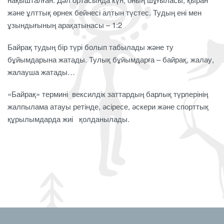
және ұлттық өрнек бейнесі алтын түстес. Тудың ені мен
ұзындығының арақатынасы – 1:2
Байрақ тудың бір түрі болып табылады және ту
бұйымдарына жатады. Тулық бұйымдарға – байрақ, жалау,
жалауша жатады…
«Байрақ» термині вексилдік заттардың барлық түрлерінің
жалпылама атауы ретінде, әсіресе, әскери және спорттық
құрылымдарда жиі қолданылады.