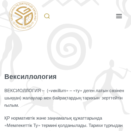
Вексиллология
ВЕКСИОЛЛОГИЯ – («
vexillum
» – «ту» деген латын сөзінен
шыққан) жалаулар мен байрақтардың тарихын зерттейтін
ғылым.
ҚР нормативтік және заңнамалық құжаттарында
«Мемлекеттік Ту» термині қолданылады. Тарихи тұрғыдан