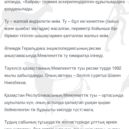
алғанда, «байрақ» термині әскерилендірілген құрылымдарға
қолданылады.
Ту – жаппай өндірілетін өнім. Ту – бұл екі кенептен (тығыз
және қымбат матадан) жасалған, периметр бойынша бір-
бірімен тігілген шашақтармен қапталған жалғыз өнім.
Әлемдік Геральдика энциклопедиясының ресми
анықтамасында Мемлекеттік ту ғимаратқа ілінеді.
Тәуелсіз қазақстанның Мемлекеттік туы ресми түрде 1992
жылы қабылданды. Оның авторы – белгілі суретші Шәкен
Ниязбеков.
Қазақстан Республикасының Мемлекеттік туы – ортасында
шұғылалы күн, оның астында қалықтап ұшқан қыран
бейнеленген тік бұрышты көгілдір түсті мата.
Тудың сабының тұсында тік жолақ түрінде ұлттық өрнек
нақышталған. Дәл ортасында күн, оның шұғыласы, қыран