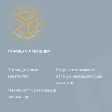
ТҰРАҚТЫ СІЛТЕМЕЛЕР
Геральдикалық
Ведомстволық және
зерттеулер
өзге де наградаларды
сараптау
Мемлекеттік рәміздерді
насихаттау