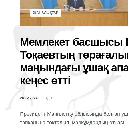
ЖАҢАЛЫҚТАР
Мемлекет басшысы 
Тоқаевтың төрағалы
маңындағы ұшақ ап
кеңес өтті
28.12.2024
0
Президент Маңғыстау облысында болған ұша
тапқанына тоқталып, марқұмдардың отбасы 