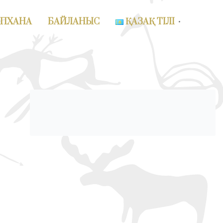
АПХАНА
БАЙЛАНЫС
ҚАЗАҚ ТІЛІ