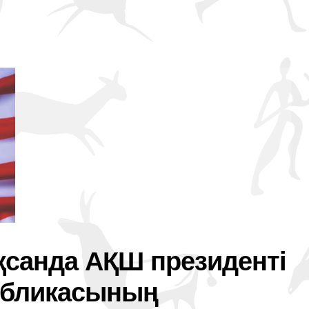
қсанда АҚШ президенті
убликасының