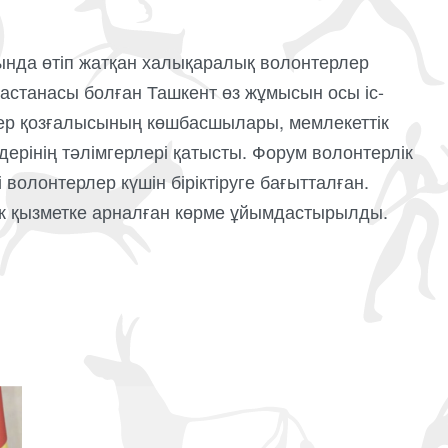
ында өтіп жатқан халықаралық волонтерлер
станасы болған Ташкент өз жұмысын осы іс-
лер қозғалысының көшбасшылары, мемлекеттік
ерінің тәлімгерлері қатысты. Форум волонтерлік
 волонтерлер күшін біріктіруге бағытталған.
ік қызметке арналған көрме ұйымдастырылды.