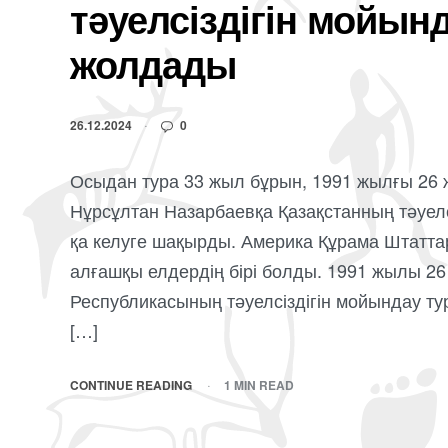
тәуелсіздігін мойын
жолдады
26.12.2024
0
Осыдан тура 33 жыл бұрын, 1991 жылғы 26
Нұрсұлтан Назарбаевқа Қазақстанның тәуел
қа келуге шақырды. Америка Құрама Штаттар
алғашқы елдердің бірі болды. 1991 жылы 2
Республикасының тәуелсіздігін мойындау т
[…]
CONTINUE READING
1 MIN READ