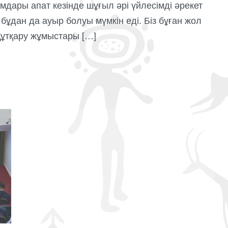
дары апат кезінде шұғыл әрі үйлесімді әрекет
бұдан да ауыр болуы мүмкін еді. Біз бұған жол
 Құтқару жұмыстары […]