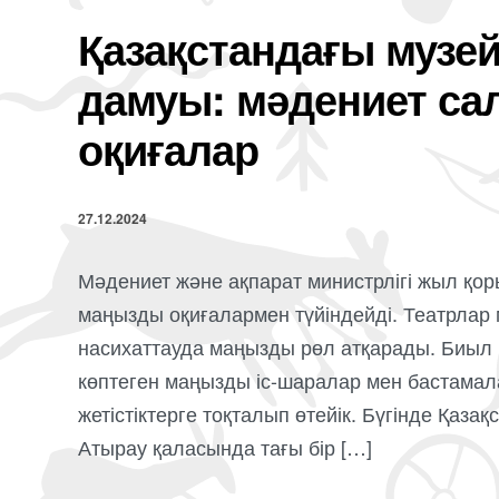
Қазақстандағы музе
дамуы: мәдениет сал
оқиғалар
27.12.2024
Мәдениет және ақпарат министрлігі жыл қо
маңызды оқиғалармен түйіндейді. Театрлар
насихаттауда маңызды рөл атқарады. Биыл
көптеген маңызды іс-шаралар мен бастамала
жетістіктерге тоқталып өтейік. Бүгінде Қаза
Атырау қаласында тағы бір […]