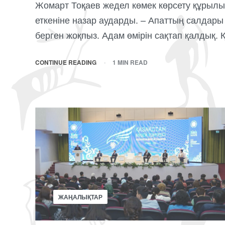
Жомарт Тоқаев жедел көмек көрсету құрылым
еткеніне назар аударды. – Апаттың салдары 
берген жоқпыз. Адам өмірін сақтап қалдық.
CONTINUE READING
1 MIN READ
ЖАҢАЛЫҚТАР