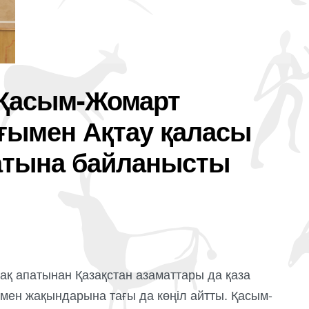
Қасым-Жомарт
ғымен Ақтау қаласы
атына байланысты
қ апатынан Қазақстан азаматтары да қаза
мен жақындарына тағы да көңіл айтты. Қасым-