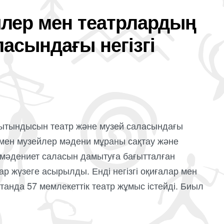
йлер мен театрлардың
асындағы негізгі
рытындысын театр және музей саласындағы
 мен музейлер мәдени мұраны сақтау және
 мәдениет саласын дамытуға бағытталған
р жүзеге асырылды. Енді негізгі оқиғалар мен
қстанда 57 мемлекеттік театр жұмыс істейді. Биыл