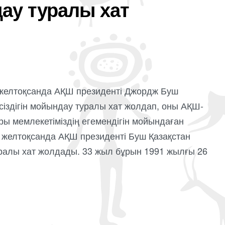
дау туралы хат
 желтоқсанда АҚШ президенті Джордж Буш
сіздігін мойындау туралы хат жолдап, оны АҚШ-
ы мемлекетіміздің егемендігін мойындаған
6 желтоқсанда АҚШ президенті Буш Қазақстан
уралы хат жолдады. 33 жыл бұрын 1991 жылғы 26