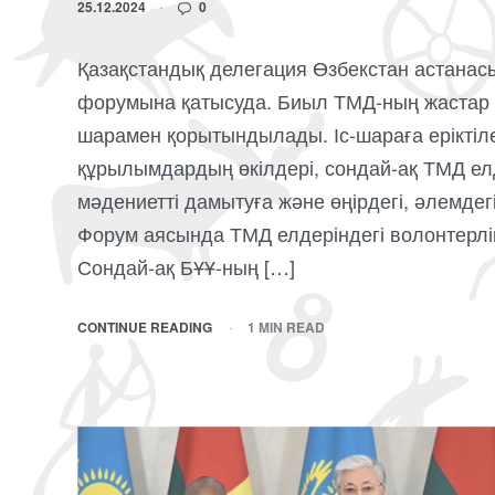
25.12.2024
0
Қазақстандық делегация Өзбекстан астанас
форумына қатысуда. Биыл ТМД-ның жастар а
шарамен қорытындылады. Іс-шараға ерікті
құрылымдардың өкілдері, сондай-ақ ТМД елд
мәдениетті дамытуға және өңірдегі, әлемдегі
Форум аясында ТМД елдеріндегі волонтерл
Сондай-ақ БҰҰ-ның […]
CONTINUE READING
1 MIN READ