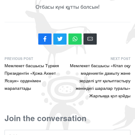
Отбасы күні құтты болсын!
PREVIOUS POST
NEXT POST
Мемлекет басшысы Түркия
Мемлекет басшысы «Кітап оқу
Президентін «Қожа Ахмет
мәдениетін дамыту және
Ясауи» орденімен
зерделі ұлт қалыптастыру
марапаттады
жөніндегі шаралар туралы»
Жарлыққа қол қойды
Join the conversation