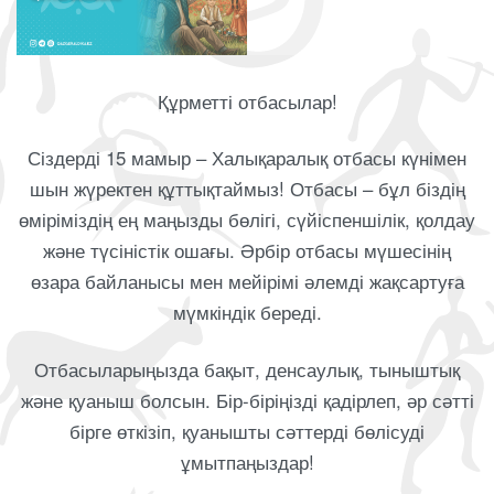
Құрметті отбасылар!
Сіздерді 15 мамыр – Халықаралық отбасы күнімен
шын жүректен құттықтаймыз! Отбасы – бұл біздің
өміріміздің ең маңызды бөлігі, сүйіспеншілік, қолдау
және түсіністік ошағы. Әрбір отбасы мүшесінің
өзара байланысы мен мейірімі әлемді жақсартуға
мүмкіндік береді.
Отбасыларыңызда бақыт, денсаулық, тыныштық
және қуаныш болсын. Бір-біріңізді қадірлеп, әр сәтті
бірге өткізіп, қуанышты сәттерді бөлісуді
ұмытпаңыздар!