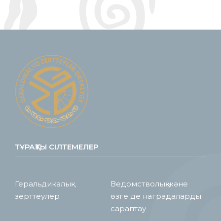
ТҰРАҚТЫ СІЛТЕМЕЛЕР
Геральдикалық
Ведомстволық және
зерттеулер
өзге де наградаларды
сараптау