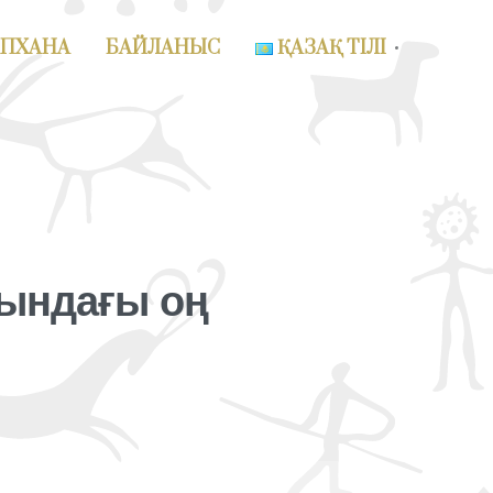
АПХАНА
БАЙЛАНЫС
ҚАЗАҚ ТІЛІ
ындағы оң