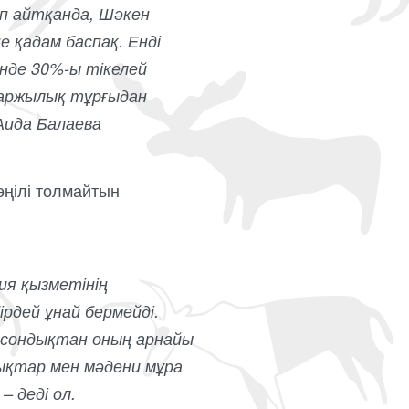
п айтқанда, Шәкен
е қадам баспақ. Енді
інде 30%-ы тікелей
қаржылық тұрғыдан
Аида Балаева
өңілі толмайтын
ия қызметінің
рдей ұнай бермейді.
, сондықтан оның арнайы
ықтар мен мәдени мұра
– деді ол.