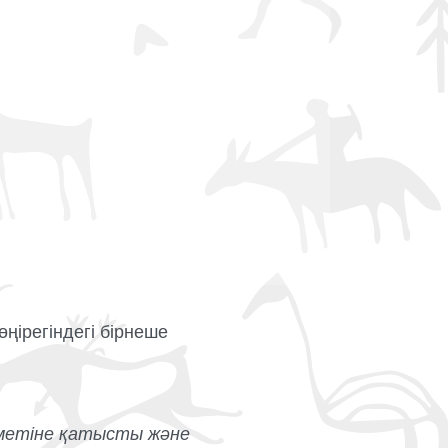
ңірегіндегі бірнеше
зметіне қатысты және