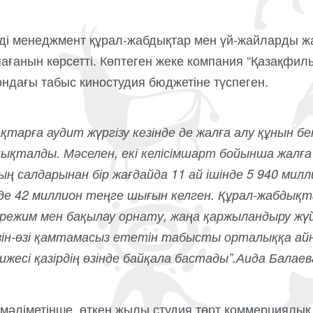
імді менеджмент құрал-жабдықтар мен үй-жайларды ж
пағанын көрсетті. Көптеген жеке компания “Қазақфи
ондағы табыс киностудия бюджетіне түспеген.
қтарға аудит жүргізу кезінде де жалға алу құнын 
ықталды. Мәселен, екі келісімшарт бойынша жалға 
ң салдарынан бір жағдайда 11 ай ішінде 5 940 милл
інде 42 миллион теңге шығын келген. Құрал-жабдық
 режим мен бақылау орнату, жаңа қаржыландыру жүй
ін-өзі қамтамасыз ететін табысты орталыққа айн
есі қазірдің өзінде байқала бастады”.
Аида Балаев
әліметінше, өткен жылы студия төрт коммерциялық