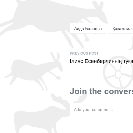
Аида Балаева
Қазақфил
PREVIOUS POST
Ілияс Есенберлиннің ту
Join the conver