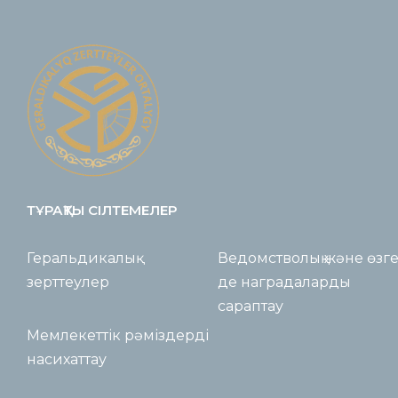
ТҰРАҚТЫ СІЛТЕМЕЛЕР
Геральдикалық
Ведомстволық және өзг
зерттеулер
де наградаларды
сараптау
Мемлекеттік рәміздерді
насихаттау