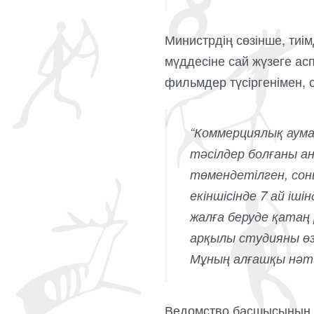
Министрдің сөзінше, ти
мүддесіне сай жүзеге ас
фильмдер түсіргенімен, 
“Коммерциялық аума
тәсілдер болғаны ан
төмендетілген, соны
екіншісінде 7 ай іш
жалға беруде қатаң
арқылы студияны өз
Мұның алғашқы нәтиж
Ведомство басшысының м