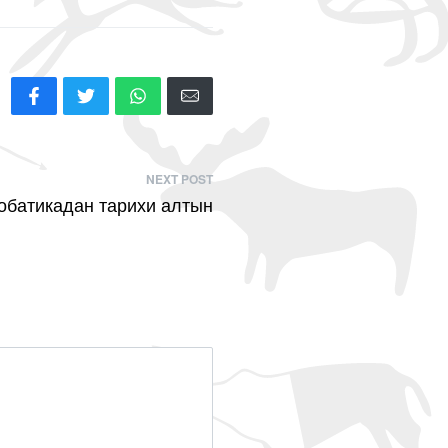
NEXT POST
обатикадан тарихи алтын