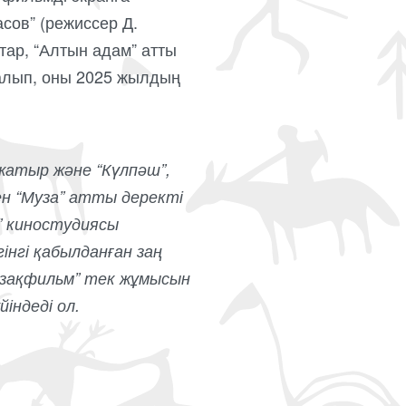
сов” (режиссер Д.
тар, “Алтын адам” атты
алып, оны 2025 жылдың
 жатыр және “Күлпәш”,
ен “Муза” атты деректі
” киностудиясы
нгі қабылданған заң
Қазақфильм” тек жұмысын
індеді ол.