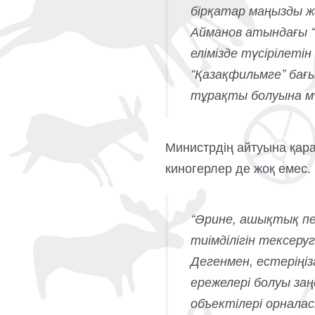
бірқатар маңызды 
Айманов атындағы “Қ
елімізде түсірілеті
“Қазақфильмге” бағ
тұрақты болуына мүм
Министрдің айтуына қара
киногерлер де жоқ емес.
“Әрине, ашықтық пе
тиімділігін тексер
Дегенмен, естеріңі
ережелері болуы за
объектілері орналасқ