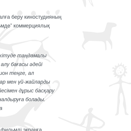
алға беру киностудияның
льмде” коммерциялық
бекітуде таңдамалы
алу бағасы әдейі
ион теңге, ал
тар мен үй-жайларды
есімен дұрыс басқару
алдыруға болады.
а
 фильмді экранға