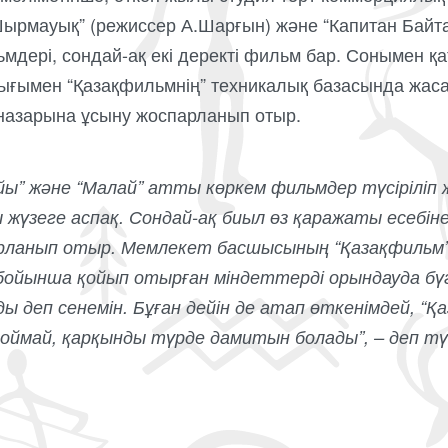
ырмауық” (режиссер А.Шарғын) және “Капитан Байта
дері, сондай-ақ екі деректі фильм бар. Сонымен қа
ғымен “Қазақфильмнің” техникалық базасында жас
 назарына ұсыну жоспарланып отыр.
айы” және “Малай” атты көркем фильмдер түсіріліп
 жүзеге аспақ. Сондай-ақ биыл өз қаражаты есебін
арланып отыр. Мемлекет басшысының “Қазақфильм
бойынша қойып отырған міндеттерді орындауда бүгі
ы деп сенемін. Бұған дейін де атап өткенімдей, “
оймай, қарқынды түрде дамитын болады”, – деп түй