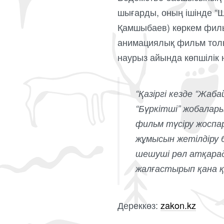
шығарды, оның ішінде “Ш
Қамшыбаев) көркем фильм
анимациялық фильм толы
наурыз айында көпшілік
“Қазіргі кезде “Жаб
“Бүркітші” жобалары
фильм түсіру жосп
жұмысын жетілдіру 
шешуші рөл атқарад
жалғастырып қана қ
Дереккөз:
zakon.kz