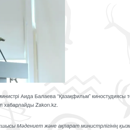
инистрі Аида Балаева “Қазақфильм” киностудиясы тө
п хабарлайды Zakon.kz.
сшысы Мәдениет және ақпарат министрлігінің қы