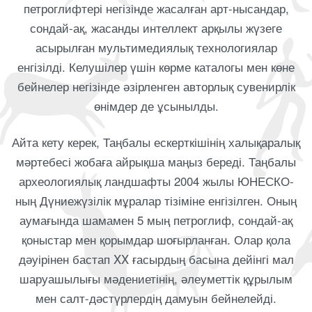
петроглифтері негізінде жасалған арт-нысандар,
сондай-ақ, жасанды интеллект арқылы жүзеге
асырылған мультимедиялық технологиялар
енгізілді. Келушілер үшін көрме каталогы мен көне
бейнелер негізінде әзірленген авторлық сувенирлік
өнімдер де ұсынылды.
Айта кету керек, Таңбалы ескерткішінің халықаралық
мәртебесі жобаға айрықша маңыз береді. Таңбалы
археологиялық ландшафты 2004 жылы ЮНЕСКО-
ның Дүниежүзілік мұралар тізіміне енгізілген. Оның
аумағында шамамен 5 мың петроглиф, сондай-ақ
қоныстар мен қорымдар шоғырланған. Олар қола
дәуірінен бастап XX ғасырдың басына дейінгі мал
шаруашылығы мәдениетінің, әлеуметтік құрылым
мен салт-дәстүрлердің дамуын бейнелейді.