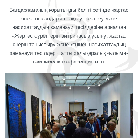
Бағдарламаның қорытынды бөлігі ретінде жартас
өнері нысандарын сақтау, зерттеу және
насихаттаудың заманауи тәсілдеріне арналған
«Жартас суреттерін витринасыз ұсыну: жартас
өнерін таныстыру және кеңінен насихаттаудың
заманауи тәсілдері» атты халықаралық ғылыми-
тәжірибелік конференция өтті.