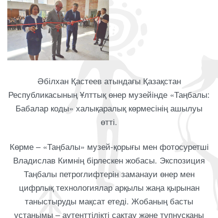
Әбілхан Қастеев атындағы Қазақстан
Республикасының Ұлттық өнер музейінде «Таңбалы:
Бабалар коды» халықаралық көрмесінің ашылуы
өтті.
Көрме – «Таңбалы» музей-қорығы мен фотосуретші
Владислав Кимнің бірлескен жобасы. Экспозиция
Таңбалы петроглифтерін заманауи өнер мен
цифрлық технологиялар арқылы жаңа қырынан
таныстыруды мақсат етеді. Жобаның басты
ұстанымы – аутенттілікті сақтау және түпнұсқаны