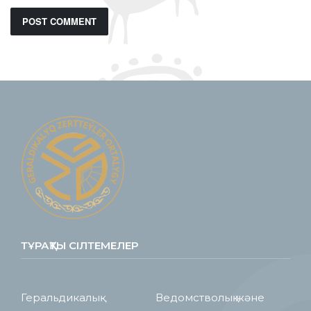
ТҰРАҚТЫ СІЛТЕМЕЛЕР
Геральдикалық
Ведомстволық және