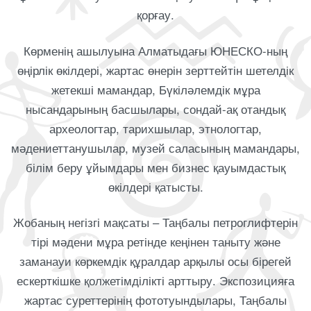
қорғау.
Көрменің ашылуына Алматыдағы ЮНЕСКО-ның
өңірлік өкілдері, жартас өнерін зерттейтін шетелдік
жетекші мамандар, Бүкіләлемдік мұра
нысандарының басшылары, сондай-ақ отандық
археологтар, тарихшылар, этнологтар,
мәдениеттанушылар, музей саласының мамандары,
білім беру ұйымдары мен бизнес қауымдастық
өкілдері қатысты.
Жобаның негізгі мақсаты – Таңбалы петроглифтерін
тірі мәдени мұра ретінде кеңінен таныту және
заманауи көркемдік құралдар арқылы осы бірегей
ескерткішке қолжетімділікті арттыру. Экспозицияға
жартас суреттерінің фототуындылары, Таңбалы