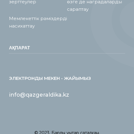
зерттеулер
өзге де наградаларды
сараптау
Мемлекеттік рәміздерді
насихаттау
АҚПАРАТ
ЭЛЕКТРОНДЫ МЕКЕН - ЖАЙЫМЫЗ
info@qazgeraldika.kz
© 2023. Барлық құқықтар сақталған.