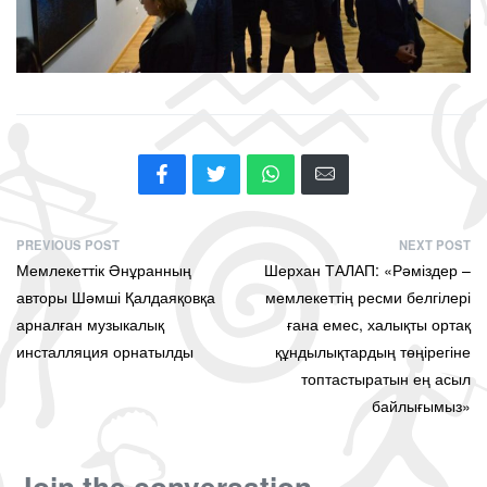
PREVIOUS POST
NEXT POST
Мемлекеттік Әнұранның
Шерхан ТАЛАП: «Рәміздер –
авторы Шәмші Қалдаяқовқа
мемлекеттің ресми белгілері
арналған музыкалық
ғана емес, халықты ортақ
инсталляция орнатылды
құндылықтардың төңірегіне
топтастыратын ең асыл
байлығымыз»
Join the conversation