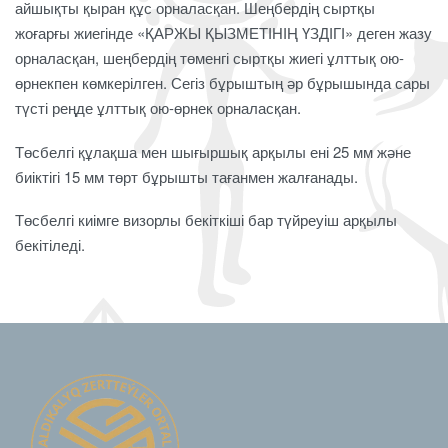
айшықты қыран құс орналасқан. Шеңбердің сыртқы
жоғарғы жиегінде «ҚАРЖЫ ҚЫЗМЕТІНІҢ ҮЗДІГІ» деген жазу
орналасқан, шеңбердің төменгі сыртқы жиегі ұлттық ою-
өрнекпен көмкерілген. Сегіз бұрыштың әр бұрышында сары
түсті реңде ұлттық ою-өрнек орналасқан.
Төсбелгі құлақша мен шығыршық арқылы ені 25 мм және
биіктігі 15 мм төрт бұрышты тағанмен жалғанады.
Төсбелгі киімге визорлы бекіткіші бар түйреуіш арқылы
бекітіледі.