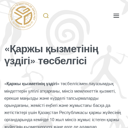
«Қаржы қызметінің
үздігі» төсбелгісі
«Қаржы қызметінің үздігі»
төсбелгісімен лауазымдық
міндеттерін үлгілі атқарғаны, мінсіз мемлекеттік қызметі,
ерекше маңызды және күрделі тапсырмаларды
орындағаны, жемісті еңбегі және жұмыстағы басқа да
жетістіктері үшін Қазақстан Республикасы қаржы жүйесінің
органдарында кемінде 10 жыл мінсіз жұмыс істеген қаржы
жүйесінің қызметкерлері және өзге де адамдар