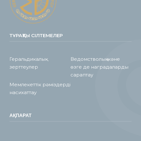
ТҰРАҚТЫ СІЛТЕМЕЛЕР
Геральдикалық
Ведомстволық және
зерттеулер
өзге де наградаларды
сараптау
Мемлекеттік рәміздерді
насихаттау
АҚПАРАТ