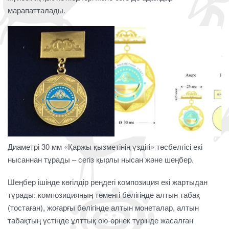
марапатталады.
Диаметрі 30 мм «Қаржы қызметінің үздігі» төсбелгісі екі
нысаннан тұрады – сегіз қырлы нысан және шеңбер.
Шеңбер ішінде көгілдір реңдегі композиция екі жартыдан
тұрады: композицияның төменгі бөлігінде алтын табақ
(тостаған), жоғарғы бөлігінде алтын монеталар, алтын
табақтың үстінде ұлттық ою-өрнек түрінде жасалған