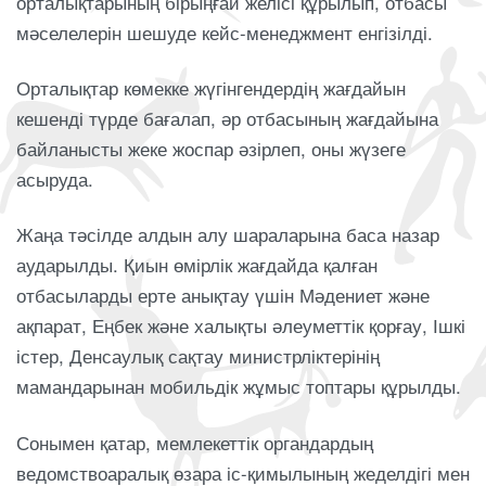
орталықтарының бірыңғай желісі құрылып, отбасы
мәселелерін шешуде кейс-менеджмент енгізілді.
Орталықтар көмекке жүгінгендердің жағдайын
кешенді түрде бағалап, әр отбасының жағдайына
байланысты жеке жоспар әзірлеп, оны жүзеге
асыруда.
Жаңа тәсілде алдын алу шараларына баса назар
аударылды. Қиын өмірлік жағдайда қалған
отбасыларды ерте анықтау үшін Мәдениет және
ақпарат, Еңбек және халықты әлеуметтік қорғау, Ішкі
істер, Денсаулық сақтау министрліктерінің
мамандарынан мобильдік жұмыс топтары құрылды.
Сонымен қатар, мемлекеттік органдардың
ведомствоаралық өзара іс-қимылының жеделдігі мен