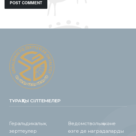
ТҰРАҚТЫ СІЛТЕМЕЛЕР
Геральдикалық
Ведомстволық және
зерттеулер
өзге де наградаларды