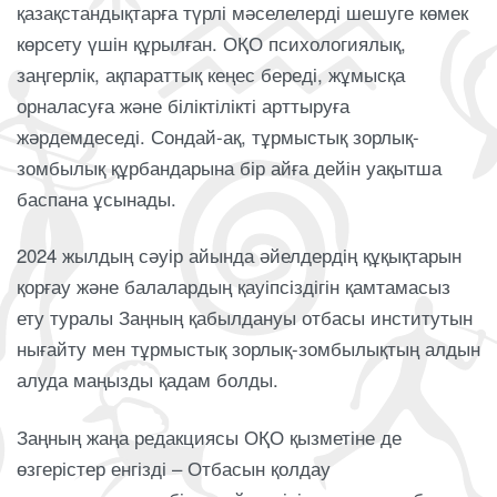
қазақстандықтарға түрлі мәселелерді шешуге көмек
көрсету үшін құрылған. ОҚО психологиялық,
заңгерлік, ақпараттық кеңес береді, жұмысқа
орналасуға және біліктілікті арттыруға
жәрдемдеседі. Сондай-ақ, тұрмыстық зорлық-
зомбылық құрбандарына бір айға дейін уақытша
баспана ұсынады.
2024 жылдың сәуір айында әйелдердің құқықтарын
қорғау және балалардың қауіпсіздігін қамтамасыз
ету туралы Заңның қабылдануы отбасы институтын
нығайту мен тұрмыстық зорлық-зомбылықтың алдын
алуда маңызды қадам болды.
Заңның жаңа редакциясы ОҚО қызметіне де
өзгерістер енгізді – Отбасын қолдау