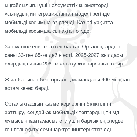
ыңғайлылығы үшін әлеуметтік қызметтерді
ұсынудың интеграцияланған моделі ретінде
мобильді қосымша әзірленді. Қазіргі уақытта
мобильді қосымша сынақтан өтуде.
Заң күшіне енген сәттен бастап Орталықтардың
саны 33-тен 65-ке дейін өсті. 2025-2027 жылдары
олардың санын 208-ге жеткізу жоспарланып отыр.
Жыл басынан бері орталық мамандары 400 мыңнан
астам кеңес берді.
Орталықтардың қызметкерлерінің біліктілігін
арттыру, сондай-ақ мобильдік топтардың тиімді
жұмысын қамтамасыз ету үшін барлық өңірлерде
көшпелі оқыту семинар-тренингтері өткізілді.