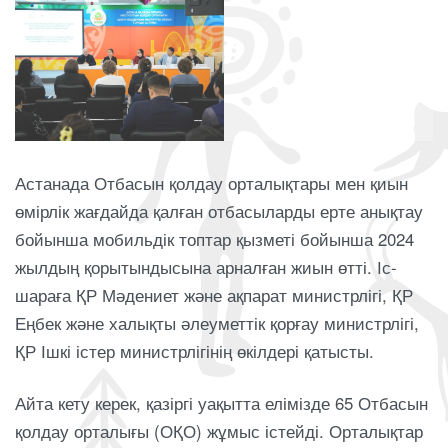
Астанада Отбасын қолдау орталықтары мен қиын
өмірлік жағдайда қалған отбасыларды ерте анықтау
бойынша мобильдік топтар қызметі бойынша 2024
жылдың қорытындысына арналған жиын өтті. Іс-
шараға ҚР Мәдениет және ақпарат министрлігі, ҚР
Еңбек және халықты әлеуметтік қорғау министрлігі,
ҚР Ішкі істер министрлігінің өкілдері қатысты.
Айта кету керек, қазіргі уақытта елімізде 65 Отбасын
қолдау орталығы (ОҚО) жұмыс істейді. Орталықтар