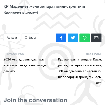
ҚР Мәдениет және ақпарат министрлігінің
баспасөз қызметі
Астана
Отбасы
PREVIOUS POST
NEXT POST
2024 жыл қорытындылары:
Құрманғазы атындағы Қазақ
этносаралық қатынастарды
ұлттық консерваториясының
дамыту
80 жылдығына арналған іс-
шаралардың гранд-финалы
өтті
Join the conversation