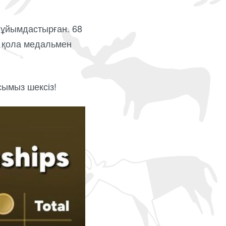
 ұйымдастырған. 68
2 қола медальмен
сымыз шексіз!