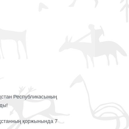
ақстан Республикасының
лды!
зақстанның қоржынында 7