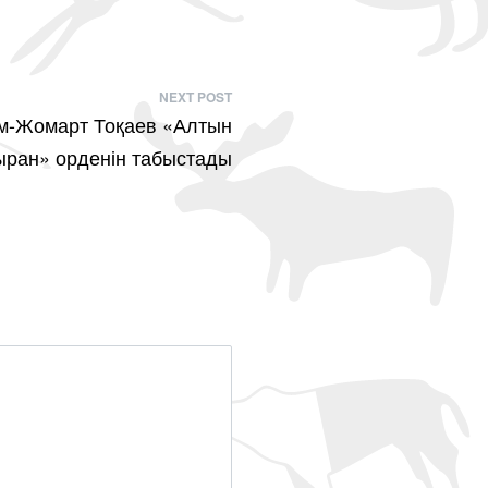
NEXT POST
ым-Жомарт Тоқаев «Алтын
ыран» орденін табыстады