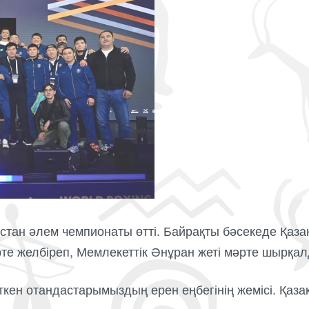
стан әлем чемпионаты өтті. Байрақты бәсекеде Қаз
рте желбіреп, Мемлекеттік Әнұран жеті мәрте шырқа
еткен отандастарымыздың ерен еңбегінің жемісі. Қа