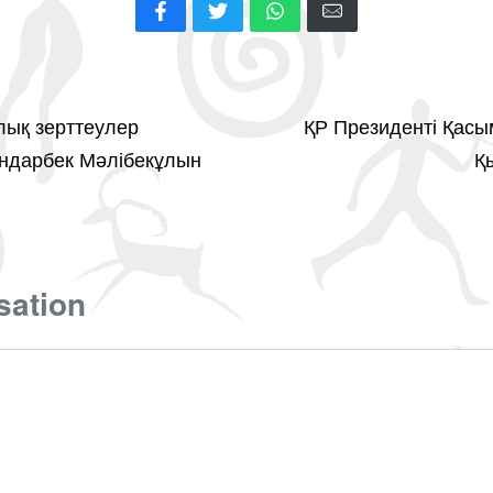
лық зерттеулер
ҚР Президенті Қас
ндарбек Мәлібекұлын
Қ
sation