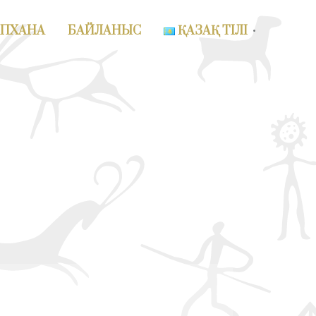
АПХАНА
БАЙЛАНЫС
ҚАЗАҚ ТІЛІ