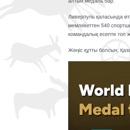
алтын медаль бар.
Ливерпуль қаласында өт
мемлекеттен 540 спортшы
командалық есепте топ 
Жеңіс құтты болсын, Қаз