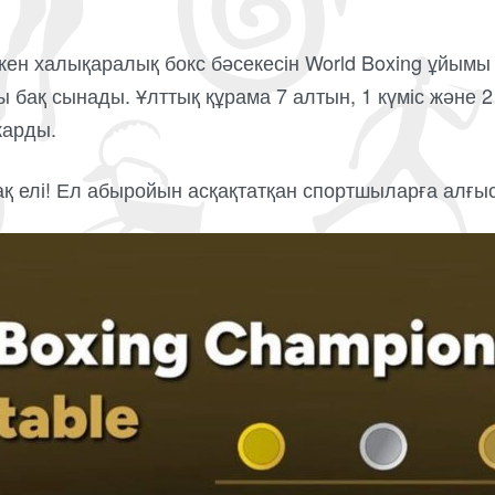
кен халықаралық бокс бәсекесін World Boxing ұйымы
 бақ сынады. Ұлттық құрама 7 алтын, 1 күміс және 
жарды.
ақ елі! Ел абыройын асқақтатқан спортшыларға алғы