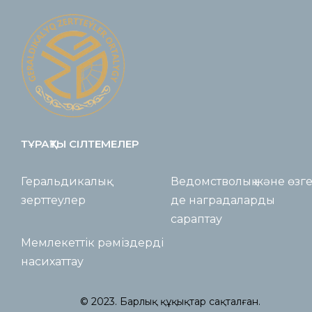
ТҰРАҚТЫ СІЛТЕМЕЛЕР
Геральдикалық
Ведомстволық және өзг
зерттеулер
де наградаларды
сараптау
Мемлекеттік рәміздерді
насихаттау
© 2023. Барлық құқықтар сақталған.