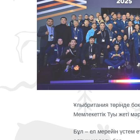
Ұлыбритания төрінде бок
Мемлекеттік Туы жеті мә
Бұл – ел мерейін үстем 