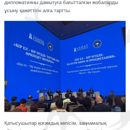
дипломатияны дамытуға бағытталған жобаларды
ұсыну қажеттігін алға тартты.
Қатысушылар қоғамдық келісім, заңнамалық