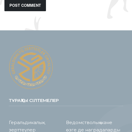
ТҰРАҚТЫ СІЛТЕМЕЛЕР
Геральдикалық
Ведомстволық және
зерттеулер
өзге де наградаларды