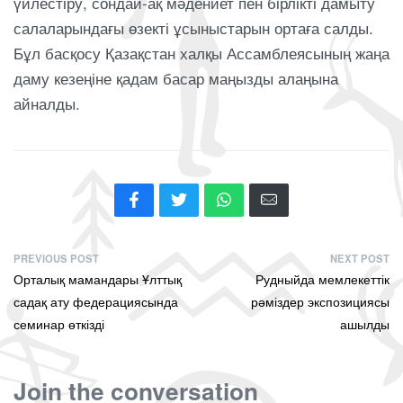
үйлестіру, сондай-ақ мәдениет пен бірлікті дамыту
салаларындағы өзекті ұсыныстарын ортаға салды.
Бұл басқосу Қазақстан халқы Ассамблеясының жаңа
даму кезеңіне қадам басар маңызды алаңына
айналды.
PREVIOUS POST
NEXT POST
Орталық мамандары Ұлттық
Рудныйда мемлекеттік
садақ ату федерациясында
рәміздер экспозициясы
семинар өткізді
ашылды
Join the conversation