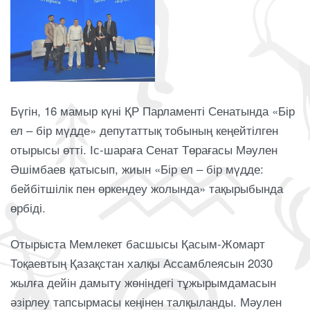
Бүгін, 16 мамыр күні ҚР Парламенті Сенатында «Бір
ел – бір мүдде» депутаттық тобының кеңейтілген
отырысы өтті. Іс-шараға Сенат Төрағасы Мәулен
Әшімбаев қатысып, жиын «Бір ел – бір мүдде:
бейбітшілік пен өркендеу жолында» тақырыбында
өрбіді.
Отырыста Мемлекет басшысы Қасым-Жомарт
Тоқаевтың Қазақстан халқы Ассамблеясын 2030
жылға дейін дамыту жөніндегі тұжырымдамасын
әзірлеу тапсырмасы кеңінен талқыланды. Мәулен