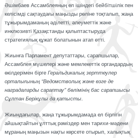
Әшімбаев Ассамблеяның ел ішіндегі бейбітшілік пен
келісімді сақтаудағы маңызды рөліне тоқталып, жаңа
тұжырымдаманың әділетті, әлеуметтік және
инклюзивті Қазақстанды қалыптастыруда
стратегиялық құжат болатынын атап өтті.
Жиынға Парламент депутаттары, сарапшылар,
Ассамблея мүшелері және мемлекеттік органдардың
өкілдерімен бірге
Геральдикалық зерттеулер
орталығының “
Ведомстволық және өзге де
наградаларды сараптау” бөлімінің
бас сарапшысы
Сұлтан Берікұлы да қатысты
.
Жиындағылар, жаңа тұжырымдамада ел бірлігін
айшықтайтын ұлттық рәміздер мен тарихи-мәдени
мұраның маңызын нақты көрсете отырып, халықтық