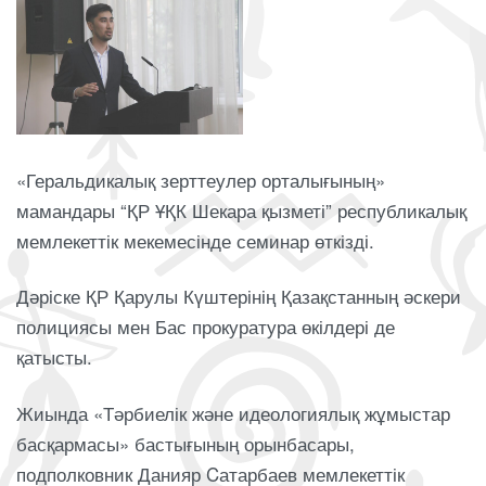
«Геральдикалық зерттеулер орталығының»
мамандары “ҚР ҰҚК Шекара қызметі” республикалық
мемлекеттік мекемесінде семинар өткізді.
Дәріске ҚР Қарулы Күштерінің Қазақстанның әскери
полициясы мен Бас прокуратура өкілдері де
қатысты.
Жиында «Тәрбиелік және идеологиялық жұмыстар
басқармасы» бастығының орынбасары,
подполковник Данияр Cатарбаев мемлекеттік