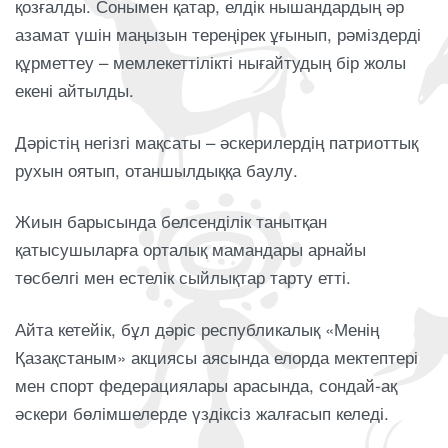
қозғалды. Сонымен қатар, елдік нышандардың әр
азамат үшін маңызын тереңірек ұғынып, рәміздерді
құрметтеу – мемлекеттілікті нығайтудың бір жолы
екені айтылды.
Дәрістің негізгі мақсаты – әскерилердің патриоттық
рухын оятып, отаншылдыққа баулу.
Жиын барысында белсенділік танытқан
қатысушыларға орталық мамандары арнайы
төсбелгі мен естелік сыйлықтар тарту етті.
Айта кетейік, бұл дәріс республикалық «Менің
Қазақстаным» акциясы аясында елорда мектептері
мен спорт федерациялары арасында, сондай-ақ
әскери бөлімшелерде үздіксіз жалғасып келеді.