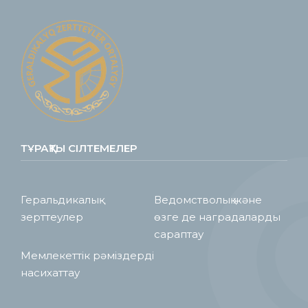
ТҰРАҚТЫ СІЛТЕМЕЛЕР
Геральдикалық
Ведомстволық және
зерттеулер
өзге де наградаларды
сараптау
Мемлекеттік рәміздерді
насихаттау