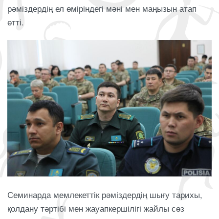
рәміздердің ел өміріндегі мәні мен маңызын атап
өтті.
Семинарда мемлекеттік рәміздердің шығу тарихы,
қолдану тәртібі мен жауапкершілігі жайлы сөз