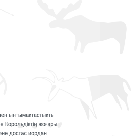
пен ынтымақтастықты
ев Корольдіктің жоғары
әне достас иордан