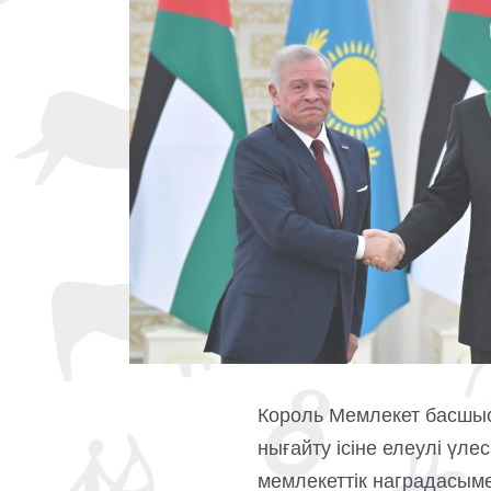
Король Мемлекет басшыс
нығайту ісіне елеулі үл
мемлекеттік наградасыме