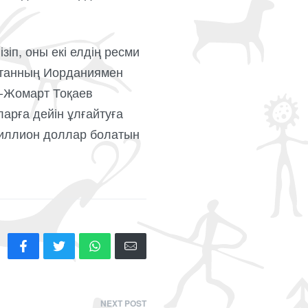
зіп, оны екі елдің ресми
станның Иорданиямен
м-Жомарт Тоқаев
рға дейін ұлғайтуға
миллион доллар болатын
NEXT POST