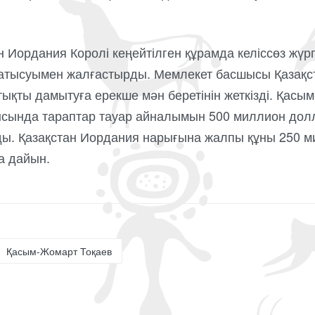
 Иордания Королі кеңейтілген құрамда келіссөз жүргі
қатысуымен жалғастырды. Мемлекет басшысы Қазақ
тықты дамытуға ерекше мән беретінін жеткізді. Қасы
сында тараптар тауар айналымын 500 миллион долла
ды. Қазақстан Иордания нарығына жалпы құны 250 
ға дайын.
Қасым-Жомарт Тоқаев