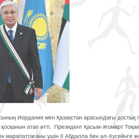
ының Иордания мен Қазақстан арасындағы достық 
ес қосқанын атап өтті. Президент Қасым-Жомарт Тоқа
н марапаттағаны үшін ІІ Абдалла бен әл-Хусейнге ж