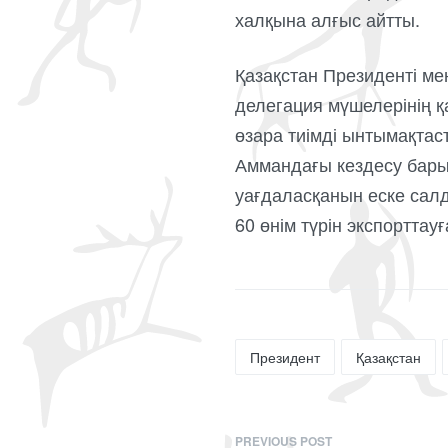
халқына алғыс айтты.
Қазақстан Президенті мен
делегация мүшелерінің 
өзара тиімді ынтымақтас
Аммандағы кездесу бары
уағдаласқанын еске сал
60 өнім түрін экспорттау
Президент
Қазақстан
PREVIOUS POST