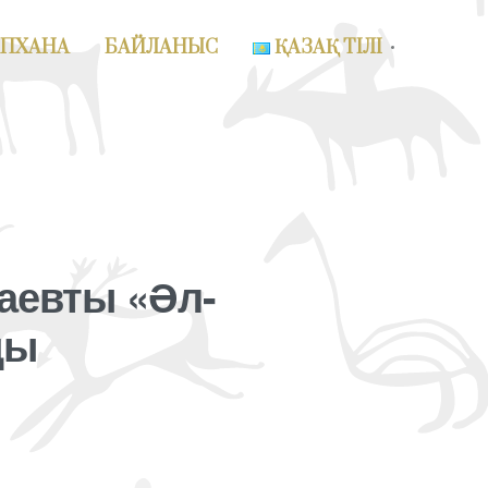
АПХАНА
БАЙЛАНЫС
ҚАЗАҚ ТІЛІ
аевты «Әл-
ды