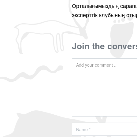
Орталығымыздың сара
эксперттік клубының от
Join the conver