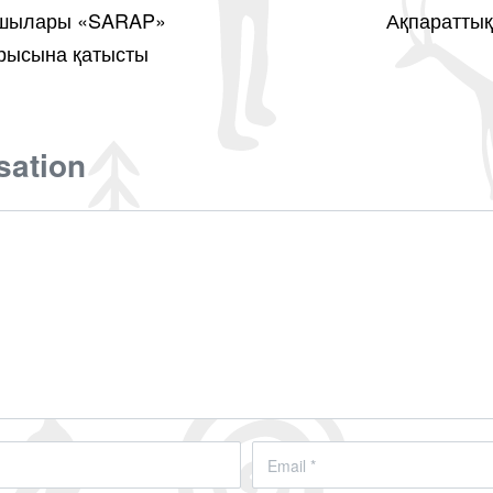
пшылары «SARAP»
Ақпараттық
ырысына қатысты
sation