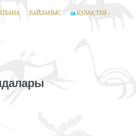
АПХАНА
БАЙЛАНЫС
ҚАЗАҚ ТІЛІ
ғидалары