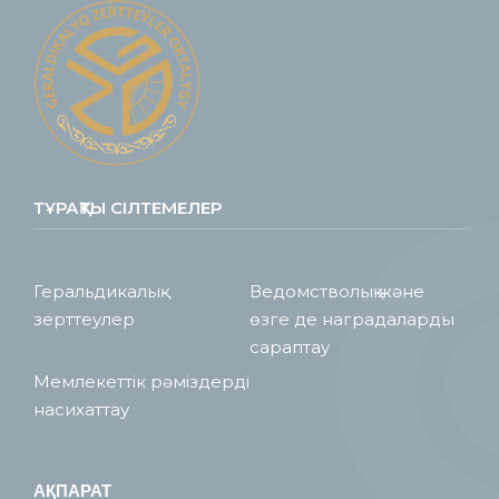
ТҰРАҚТЫ СІЛТЕМЕЛЕР
Геральдикалық
Ведомстволық және
зерттеулер
өзге де наградаларды
сараптау
Мемлекеттік рәміздерді
насихаттау
АҚПАРАТ