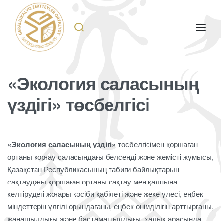
«Экология саласының
үздігі» төсбелгісі
«Экология саласының үздігі»
төсбелгісімен қоршаған
ортаны қорғау саласындағы белсенді және жемісті жұмысы,
Қазақстан Республикасының табиғи байлықтарын
сақтаудағы қоршаған ортаны сақтау мен қалпына
келтірудегі жоғары кәсіби қабілеті және жеке үлесі, еңбек
міндеттерін үлгілі орындағаны, еңбек өнімділігін арттырғаны,
жаңашылдығы және бастамашылдығы, халық арасында