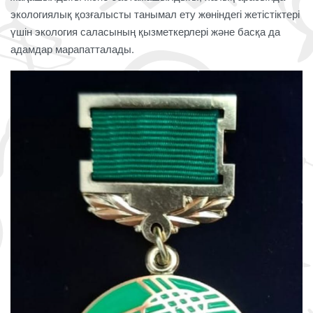
экологиялық қозғалысты танымал ету жөніндегі жетістіктері
үшін экология саласының қызметкерлері және басқа да
адамдар марапатталады.