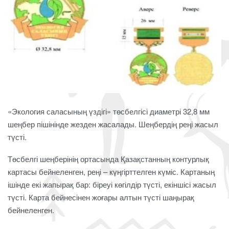
«Экология саласының үздігі» төсбелгісі диаметрі 32,8 мм
шеңбер пішінінде жезден жасалады. Шеңбердің реңі жасыл
түсті.
Төсбелгі шеңберінің ортасында Қазақстанның контурлық
картасы бейнеленген, реңі – күңгірттелген күміс. Картаның
ішінде екі жапырақ бар: біреуі көгілдір түсті, екіншісі жасыл
түсті. Карта бейнесінен жоғары алтын түсті шаңырақ
бейнеленген.