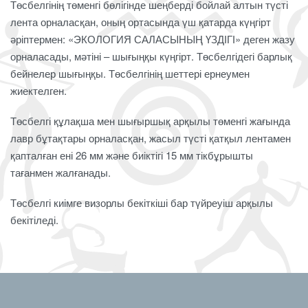
Төсбелгінің төменгі бөлігінде шеңберді бойлай алтын түсті
лента орналасқан, оның ортасында үш қатарда күңгірт
әріптермен: «ЭКОЛОГИЯ САЛАСЫНЫҢ ҮЗДІГІ» деген жазу
орналасады, мәтіні – шығыңқы күңгірт. Төсбелгідегі барлық
бейнелер шығыңқы. Төсбелгінің шеттері ернеумен
жиектелген.
Төсбелгі құлақша мен шығыршық арқылы төменгі жағында
лавр бұтақтары орналасқан, жасыл түсті қатқыл лентамен
қапталған ені 26 мм және биіктігі 15 мм тікбұрышты
тағанмен жалғанады.
Төсбелгі киімге визорлы бекіткіші бар түйреуіш арқылы
бекітіледі.