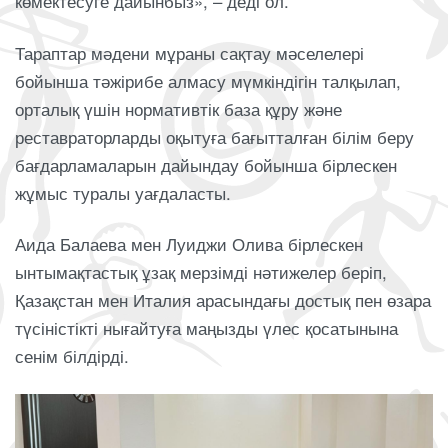
көмектесуге дайынбыз», – деді ол.
Тараптар мәдени мұраны сақтау мәселелері
бойынша тәжірибе алмасу мүмкіндігін талқылап,
орталық үшін нормативтік база құру және
реставраторларды оқытуға бағытталған білім беру
бағдарламаларын дайындау бойынша бірлескен
жұмыс туралы уағдаласты.
Аида Балаева мен Луиджи Олива бірлескен
ынтымақтастық ұзақ мерзімді нәтижелер беріп,
Қазақстан мен Италия арасындағы достық пен өзара
түсіністікті нығайтуға маңызды үлес қосатынына
сенім білдірді.