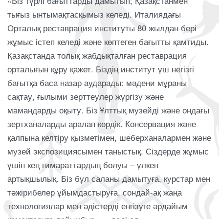
«Біз түрлі бағыттарды дамытып, Қазақстанмен
тығыз ынтымақтасқымыз келеді. Италиядағы
Орталық реставрация институты 80 жылдан бері
жұмыс істеп келеді және көптеген бағытты қамтиды.
Қазақстанда толық жабдықталған реставрация
орталығын құру қажет. Біздің институт үш негізгі
бағытқа баса назар аударады: мәдени мұраны
сақтау, ғылыми зерттеулер жүргізу және
мамандарды оқыту. Біз Ұлттық музейді және ондағы
зертханаларды аралап көрдік. Консервация және
қалпына келтіру қызметімен, шеберханалармен және
музей экспозициясымен таныстық. Сіздерде жұмыс
үшін кең ғимараттардың болуы – үлкен
артықшылық. Біз бұл саланы дамытуға, курстар мен
тәжірибелер ұйымдастыруға, сондай-ақ жаңа
технологиялар мен әдістерді енгізуге әрдайым