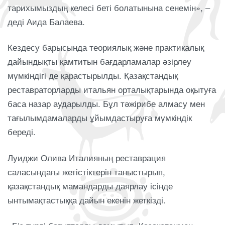
тарихымыздың келесі беті болатынына сенемін», –
деді Аида Балаева.
Кездесу барысында теориялық және практикалық
дайындықты қамтитын бағдарламалар әзірлеу
мүмкіндігі де қарастырылды. Қазақстандық
реставраторларды итальян орталықтарында оқытуға
баса назар аударылды. Бұл тәжірибе алмасу мен
тағылымдамаларды ұйымдастыруға мүмкіндік
береді.
Луиджи Олива Италияның реставрация
саласындағы жетістіктерін таныстырып,
қазақстандық мамандарды даярлау ісінде
ынтымақтастыққа дайын екенін жеткізді.