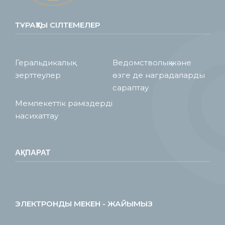
ТҰРАҚТЫ СІЛТЕМЕЛЕР
Геральдикалық
Ведомстволық және
зерттеулер
өзге де наградаларды
сараптау
Мемлекеттік рәміздерді
насихаттау
АҚПАРАТ
ЭЛЕКТРОНДЫ МЕКЕН - ЖАЙЫМЫЗ