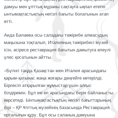
дамуы мен ұлттық мұраны сақтауға ықпал ететін
ынтымақтастықтың негізгі бағыты болатынын атап
өтті.
Аида Балаева осы саладағы тәжірибе алмасудың
маңызына тоқталып, Италияның тәжірибесі музей
ісін, әсіресе реставрация бағытын дамытуға елеулі
үлес қосатынын айтты.
«Бүгінгі таңда Қазақстан мен Италия арасындағы
қарым-қатынас жаңа жоғары деңгейге көтерілді.
Бірлесіп атқарылған жұмыстар үшін алғыс
білдіремін. Бұл екі ел арасындағы берік байланысты
көрсетеді. Ынтымақтастықтың негізгі бағыттарының
бірі – ҚР Ұлттық музейінің базасында Реставрация
орталығын құру. Бұл осы саланың дамуына