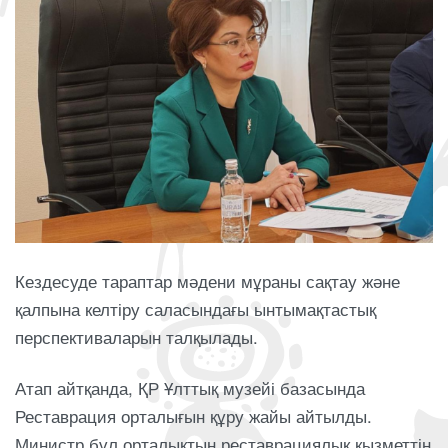
Кездесуде тараптар мәдени мұраны сақтау және
қалпына келтіру саласындағы ынтымақтастық
перспективаларын талқылады.
Атап айтқанда, ҚР Ұлттық музейі базасында
Реставрация орталығын құру жайы айтылды.
Министр бұл орталықтың реставрациялық қызметтің