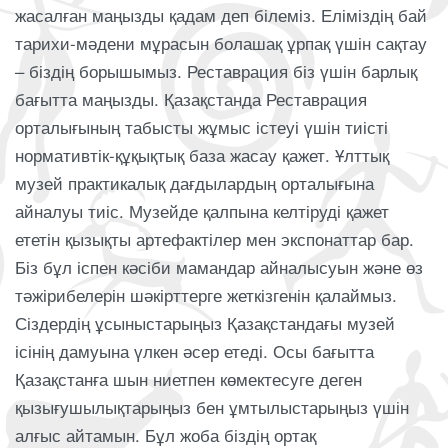
жасалған маңызды қадам деп білеміз. Еліміздің бай
тарихи-мәдени мұрасын болашақ ұрпақ үшін сақтау
– біздің борышымыз. Реставрация біз үшін барлық
бағытта маңызды. Қазақстанда Реставрация
орталығының табысты жұмыс істеуі үшін тиісті
нормативтік-құқықтық база жасау қажет. Ұлттық
музей практикалық дағдылардың орталығына
айналуы тиіс. Музейде қалпына келтіруді қажет
ететін қызықты артефактілер мен экспонаттар бар.
Біз бұл іспен кәсіби мамандар айналысуын және өз
тәжірибелерін шәкірттерге жеткізгенін қалаймыз.
Сіздердің ұсыныстарыңыз Қазақстандағы музей
ісінің дамуына үлкен әсер етеді. Осы бағытта
Қазақстанға шын ниетпен көмектесуге деген
қызығушылықтарыңыз бен ұмтылыстарыңыз үшін
алғыс айтамын. Бұл жоба біздің ортақ