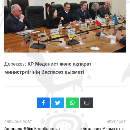
Дереккөз:
ҚР Мәдениет және ақпарат
министрлігінің баспасөз қызметі
PREVIOUS POST
NEXT POST
Астанада Әбіш Кекілбаевтың
«Беташар» Адамзаттың