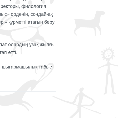
иректоры, филология
ыс» орденін, сондай-ақ
і» құрметті атағын беру
пат олардың ұзақ жылғы
ап өтті.
не шығармашылық табыс