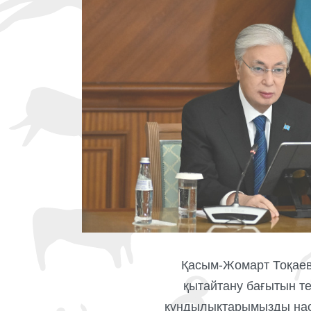
Қасым-Жомарт Тоқаев
қытайтану бағытын те
құндылықтарымызды наси