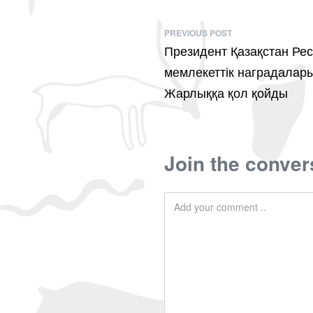
PREVIOUS POST
Президент Қазақстан Ре
мемлекеттік наградалар
Жарлыққа қол қойды
Join the conver