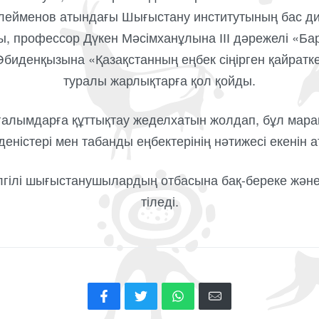
Сүлейменов атындағы Шығыстану институтының бас д
 профессор Дүкен Мәсімханұлына ІІІ дәрежелі «Бар
биденқызына «Қазақстанның еңбек сіңірген қайраткер
туралы жарлықтарға қол қойды.
ғалымдарға құттықтау жеделхатын жолдап, бұл мара
ізденістері мен табанды еңбектерінің нәтижесі екенін ат
гілі шығыстанушылардың отбасына бақ-береке жә
тіледі.