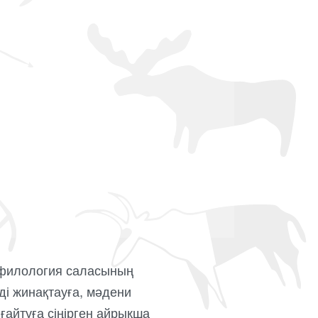
 филология саласының
ді жинақтауға, мәдени
айтуға сіңірген айрықша