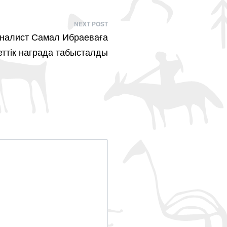
NEXT POST
рналист Самал Ибраеваға
ттік награда табысталды