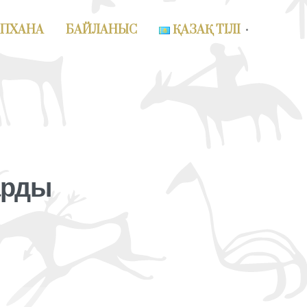
АПХАНА
БАЙЛАНЫС
ҚАЗАҚ ТІЛІ
арды