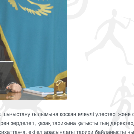
 шығыстану ғылымына қосқан елеулі үлестері және
рең зерделеп, қазақ тарихына қатысты тың деректер
хаттауға, екі ел арасындағы тарихи байланысты нығ