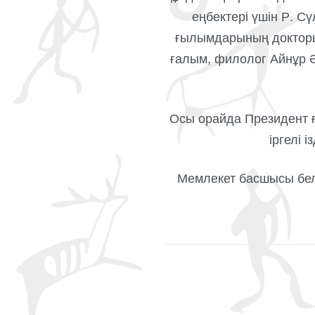
еңбектері үшін Р. 
ғылымдарының докторы,
ғалым, филолог Айнұр Ә
Осы орайда Президент 
іргелі 
Мемлекет басшысы бел