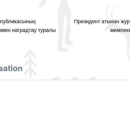
спубликасының
Президент атынан жу
ымен наградтау туралы
мемлеке
sation