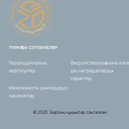
ТҰРАҚТЫ СІЛТЕМЕЛЕР
Геральдикалық
Ведомстволық және өзг
зерттеулер
де наградаларды
сараптау
Мемлекеттік рәміздерді
насихаттау
© 2023. Барлық құқықтар сақталған.