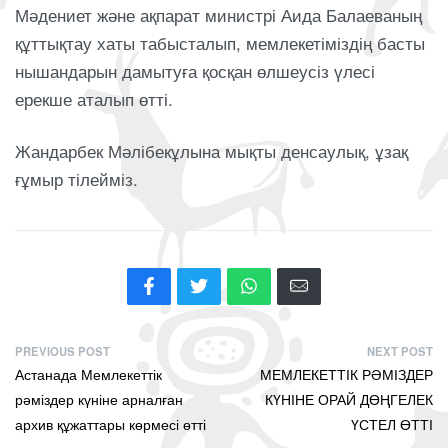
Мәдениет және ақпарат министрі Аида Балаеваның
құттықтау хаты табысталып, мемлекетіміздің басты
нышандарын дамытуға қосқан өлшеусіз үлесі
ерекше аталып өтті.
Жандарбек Мәлібекұлына мықты денсаулық, ұзақ
ғұмыр тілейміз.
PREVIOUS POST
NEXT POST
Астанада Мемлекеттік
МЕМЛЕКЕТТІК РӘМІЗДЕР
рәміздер күніне арналған
КҮНІНЕ ОРАЙ ДӨҢГЕЛЕК
архив құжаттары көрмесі өтті
ҮСТЕЛ ӨТТІ