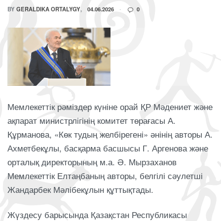
BY
GERALDIKA ORTALYGY
04.06.2026
0
Мемлекеттік рәміздер күніне орай ҚР Мәдениет және
ақпарат министрлігінің комитет төрағасы А.
Құрманова, «Көк тудың желбірегені» әнінің авторы А.
Ахметбекұлы, басқарма басшысы Г. Аргенова және
орталық директорының м.а. Ә. Мырзаханов
Мемлекеттік Елтаңбаның авторы, белгілі сәулетші
Жандарбек Мәлібекұлын құттықтады.
Жүздесу барысында Қазақстан Республикасы