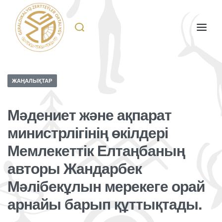
ЖАҢАЛЫҚТАР
Мәдениет және ақпарат
министрлігінің өкілдері
Мемлекеттік Елтаңбаның
авторы Жандарбек
Мәлібекұлын мерекеге орай
арнайы барып құттықтады.