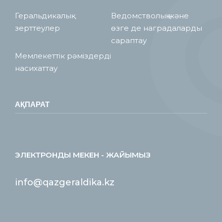
Геральдикалық
Ведомстволық және
зерттеулер
өзге де наградаларды
сараптау
Мемлекеттік рәміздерді
насихаттау
АҚПАРАТ
ЭЛЕКТРОНДЫ МЕКЕН - ЖАЙЫМЫЗ
info@qazgeraldika.kz