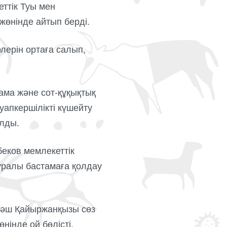
ттік Туы мен
жөнінде айтып берді.
лерін ортаға салып,
ама және сот-құқықтық
уапкершілікті күшейту
алды.
еков мемлекеттік
туралы бастамаға қолдау
ләш Қайыржанқызы сөз
нінде ой бөлісті.