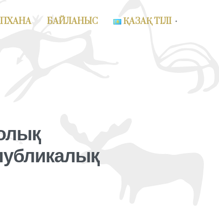
АПХАНА
БАЙЛАНЫС
ҚАЗАҚ ТІЛІ
волық
спубликалық