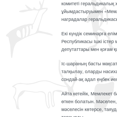
комитеті геральдикалық
ұйымдастыруымен «Мемлек
наградалар геральдикас
Екі күндік семинарға елі
Республикасы Ішкі істер 
депутаттары мен қоғам қ
Іс-шараның басты мақса
талқылау, оларды насиха
сондай-ақ адал еңбек иел
Айта кетейік, Мемлекет 
өткен болатын. Мәселен,
мәселесін көтерсе, таяу
тапсырды.