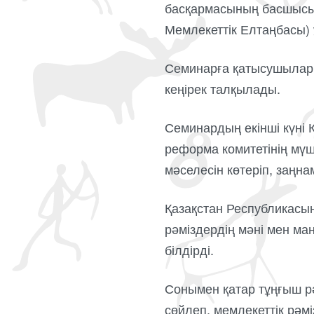
басқармасының басшысы 
Мемлекеттік Елтаңбасы)
Семинарға қатысушылар а
кеңірек талқылады.
Семинардың екінші күні 
реформа комитетінің мүш
мәселесін көтеріп, заңна
Қазақстан Республикасы
рәміздердің мәні мен ма
білдірді.
Сонымен қатар тұңғыш р
сөйлеп, мемлекеттік рәмі