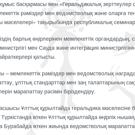
 жұмыс басқармасы мен «Геральдикалық зерттеулер
еттік рәміздер мен ведомстволық және оларға теңе
ы мәселелері» тақырыбында республикалық семинар 
міздің барлық өңірлерінен мемлекеттік органдардың, 
министрлігі мен Сауда және интеграция министрлігінің
айраткерлері қатысты.
ты – мемлекеттік рәміздер мен ведомстволық наград
ттау, ұлттық стандарттар мен заң талаптарының сақ
ерін марапаттау рәсімін біріздендіру.
басшысы Ұлттық құрылтайда геральдика мәселесіне 
 Түркістанда өткен Ұлттық құрылтайда өңірлік ныша
да Бурабайда өткен жиында ведомстволық марапатта