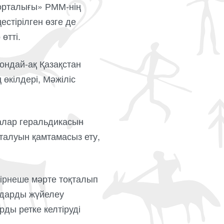
 орталығы» РММ-нің
стірілген өзге де
өтті.
сондай-ақ Қазақстан
 өкілдері, Мәжіліс
алар геральдикасын
талуын қамтамасыз ету,
бірнеше мәрте тоқталып
ндарды жүйелеу
рды ретке келтіруді