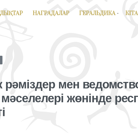
АЛЫҚТАР
НАГРАДАЛАР
ГЕРАЛЬДИКА
КІТ
к рәміздер мен ведомст
 мәселелері жөнінде ре
і