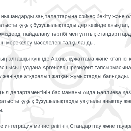
нышандарды заң талаптарына сәйкес бекіту және ол
қатысты құқық бұзушылықтарды дер кезінде анықтап, 
әміздерді пайдалану тәртібі мен ұлттық стандарттар
нін мерекелеу мәселелері талқыланды.
ың алғашқы күнінде Архив, құжаттама және кітап ісі 
сшысы Гүлдана Аргенова Президент тапсырмасына с
у жөнінде атқаралып жатқан жұмыстарды баяндады
гі Тыл департаментінің бас маманы Аида Баялиева Қ
е қатысты құқық бұзушылықтарды уақтылы анықтау ж
ы.
е интеграция министрлігінің Стандарттау және тауа