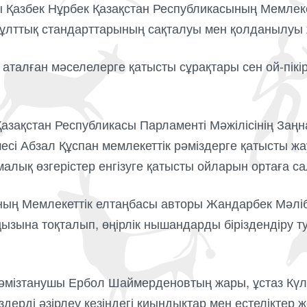
Қазбек Нұрбек Қазақстан Республикасының Мемлеке
 ұлттық стандарттарының сақталуы мен қолданылуы 
талған мәселелерге қатысты сұрақтары сен ой-пікір
Қазақстан Республикасы Парламенті Мәжілісінің Заңн
есі Абзал Құспан мемлекеттік рәміздерге қатысты жа
малық өзгерістер енгізуге қатысты ойларын ортаға с
ның Мемлекеттік елтаңбасы авторы Жандарбек Мәліб
ңызына тоқталып, өңірлік нышандарды біріздендіру 
әмізтанушы Ербол Шаймерденовтың жары, ұстаз Кү
здерді әзірлеу кезіндегі қиындықтар мен естеліктер жө