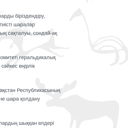
арды біріздендіру,
тиісті шаралар
дың сақталуы, сондай-ақ
комитеті геральдикалық
әйкес өңірлік
.
азақстан Республикасының
әне шара қолдану
рлардың шыққан елдері