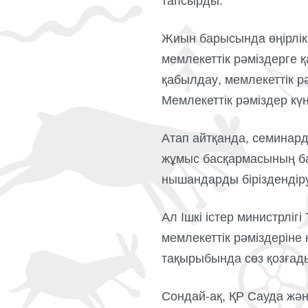
Жиын барысында өңірлік 
мемлекеттік рәміздерге 
қабылдау, мемлекеттік р
Мемлекеттік рәміздер кү
Атап айтқанда, семинард
жұмыс басқармасының ба
нышандарды біріздендір
Ал Ішкі істер министрлі
мемлекеттік рәміздерін
тақырыбында сөз қозғад
Сондай-ақ, ҚР Сауда жән