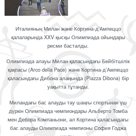
Италияның Милан және Кортина-д’Ампеццо
қалаларында XXV қысқы Олимпиада ойындары
ресми басталды.
Олимпиада алауы Милан қаласындағы Бейбітшілік
қақпасы (Arco della Pace) және Кортина-д’Ампеццо
қаласындағы Дибона алаңында (Piazza Dibona) бір
уақытта тұтанды.
Миландағы бас алауды тау шаңғы спортынан үш
дүркін Олимпиада чемпиондары Альберто Томба
мен Дебора Компаньони, ал Кортина қаласындағы
бас алауды Олимпиада чемпионы София Годжа