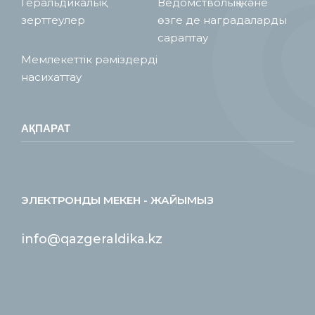
Геральдикалық
Ведомстволық және
зерттеулер
өзге де наградаларды
сараптау
Мемлекеттік рәміздерді
насихаттау
АҚПАРАТ
ЭЛЕКТРОНДЫ МЕКЕН - ЖАЙЫМЫЗ
info@qazgeraldika.kz