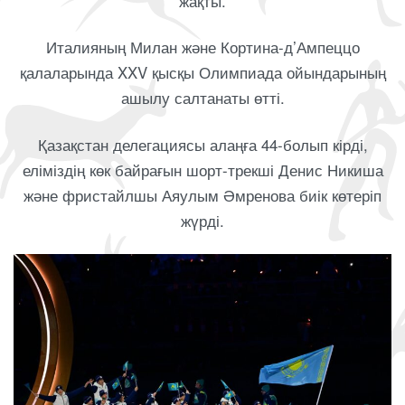
жақты.
Италияның Милан және Кортина-д’Ампеццо
қалаларында XXV қысқы Олимпиада ойындарының
ашылу салтанаты өтті.
Қазақстан делегациясы алаңға 44-болып кірді,
еліміздің көк байрағын шорт-трекші Денис Никиша
және фристайлшы Аяулым Әмренова биік көтеріп
жүрді.