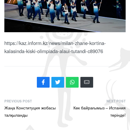
https://kaz.inform.kz/news/milan-zhane-kortina-
kalasinda-kiski-olimpiada-alaui-tutandi-c89076
PREVIOUS POST
NEXT POST
Жаңа Конституция жобасы
Көк байрағымыз – Испания
талқыланды
төрінде!