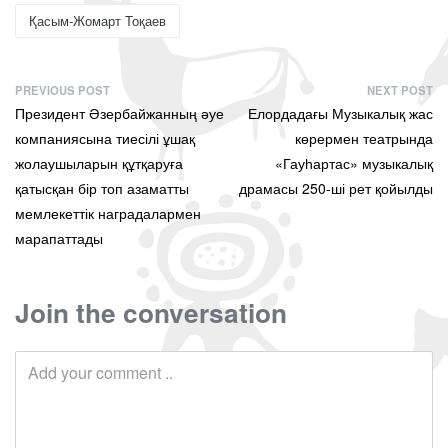
Қасым-Жомарт Тоқаев
PREVIOUS POST
NEXT POST
Президент Әзербайжанның әуе
Елордадағы Музыкалық жас
компаниясына тиесілі ұшақ
көрермен театрында
жолаушыларын құтқаруға
«Гауһартас» музыкалық
қатысқан бір топ азаматты
драмасы 250-ші рет қойылды
мемлекеттік наградалармен
марапаттады
Join the conversation