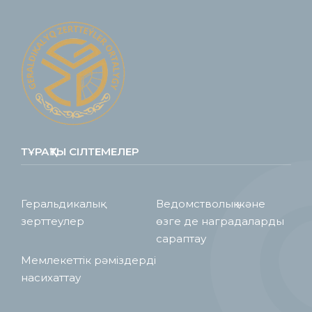
ТҰРАҚТЫ СІЛТЕМЕЛЕР
Геральдикалық
Ведомстволық және
зерттеулер
өзге де наградаларды
сараптау
Мемлекеттік рәміздерді
насихаттау