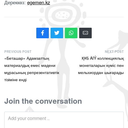
Дереккөз:
egemen.kz
PREVIOUS POST
NEXT POST
«Беташар» Адамзаттың
ҚҰБ AIÝ коллекциялық
материалдық емес мәдени
монеталарын күміс пен
мұрасының репрезентативтік
мельхиордан шығарады
тізіміне енді
Join the conversation