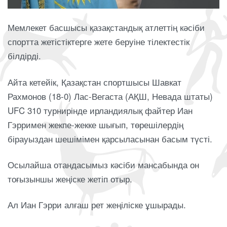
Мемлекет басшысы қазақстандық атлеттің кәсіби
спортта жетістіктерге жете беруіне тілектестік
білдірді.
Айта кетейік, Қазақстан спортшысы Шавкат
Рахмонов (18-0) Лас-Вегаста (АҚШ, Невада штаты)
UFC 310 турнирінде ирландиялық файтер Иан
Гэрримен жекпе-жекке шығып, төрешілердің
бірауыздан шешімімен қарсыласынан басым түсті.
Осылайша отандасымыз кәсіби мансабында он
тоғызыншы жеңіске жетіп отыр.
Ал Иан Гэрри алғаш рет жеңіліске ұшырады.