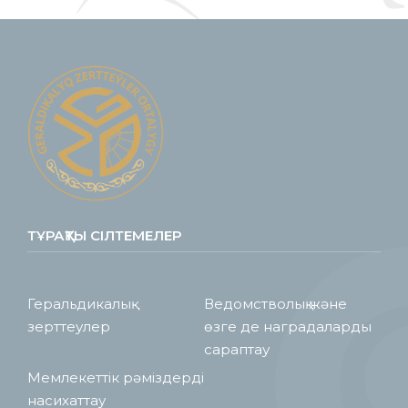
ТҰРАҚТЫ СІЛТЕМЕЛЕР
Геральдикалық
Ведомстволық және
зерттеулер
өзге де наградаларды
сараптау
Мемлекеттік рәміздерді
насихаттау