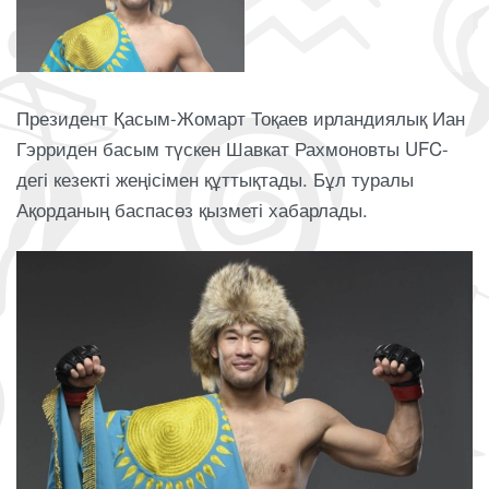
Президент Қасым-Жомарт Тоқаев ирландиялық Иан
Гэрриден басым түскен Шавкат Рахмоновты UFC-
дегі кезекті жеңісімен құттықтады. Бұл туралы
Ақорданың баспасөз қызметі хабарлады.