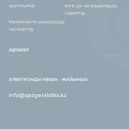
зерттеулер
өзге де наградаларды
сараптау
Мемлекеттік рәміздерді
насихаттау
АҚПАРАТ
ЭЛЕКТРОНДЫ МЕКЕН - ЖАЙЫМЫЗ
info@qazgeraldika.kz