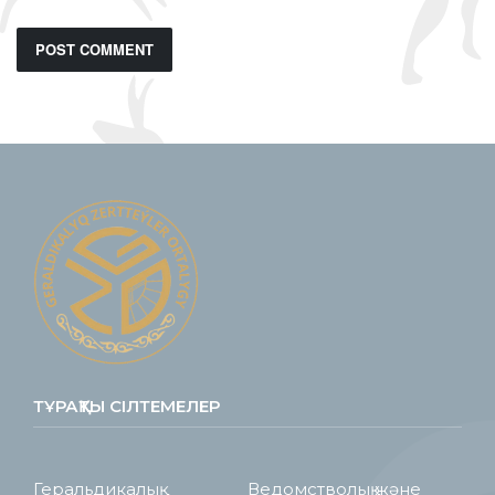
ТҰРАҚТЫ СІЛТЕМЕЛЕР
Геральдикалық
Ведомстволық және