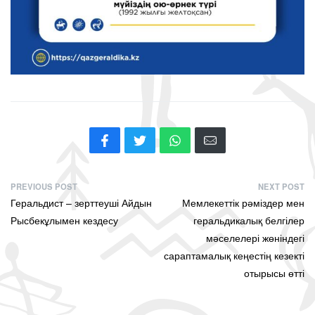
PREVIOUS POST
NEXT POST
Геральдист – зерттеуші Айдын
Мемлекеттік рәміздер мен
Рысбекұлымен кездесу
геральдикалық белгілер
мәселелері жөніндегі
сараптамалық кеңестің кезекті
отырысы өтті