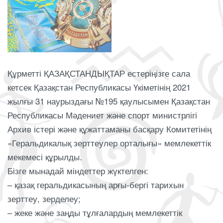
Құрметті ҚАЗАҚСТАНДЫҚТАР естеріңізге сала
кетсек Қазақстан Республикасы Үкіметінің 2021
жылғы 31 наурыздағы №195 қаулысымен Қазақстан
Республикасы Мәдениет және спорт министрлігі
Архив істері және құжаттаманы басқару Комитетінің
«Геральдикалық зерттеулер орталығы» мемлекеттік
мекемесі құрылды.
Бізге мынадай міндеттер жүктелген:
– қазақ геральдикасының арғы-бергі тарихын
зерттеу, зерделеу;
– жеке және заңды тұлғалардың мемлекеттік