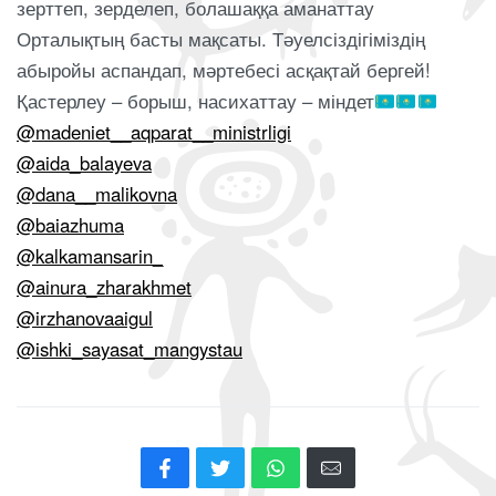
зерттеп, зерделеп, болашаққа аманаттау
Орталықтың басты мақсаты. Тәуелсіздігіміздің
абыройы аспандап, мәртебесі асқақтай бергей!
Қастерлеу – борыш, насихаттау – міндет
@madeniet__aqparat__ministrligi
@aida_balayeva
@dana__malikovna
@baiazhuma
@kalkamansarin_
@ainura_zharakhmet
@irzhanovaaigul
@ishki_sayasat_mangystau