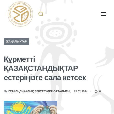
ЖАҢАЛЫҚТАР
Құрметті
ҚАЗАҚСТАНДЫҚТАР
естеріңізге сала кетсек
BY
ГЕРАЛЬДИКАЛЫҚ ЗЕРТТЕУЛЕР ОРТАЛЫҒЫ
12.02.2024
0