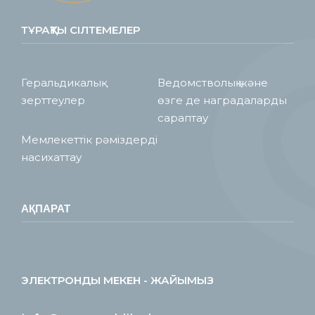
ТҰРАҚТЫ СІЛТЕМЕЛЕР
Геральдикалық
Ведомстволық және
зерттеулер
өзге де наградаларды
сараптау
Мемлекеттік рәміздерді
насихаттау
АҚПАРАТ
ЭЛЕКТРОНДЫ МЕКЕН - ЖАЙЫМЫЗ