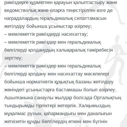
рәміздерге құрметпен қарауын қалыптастыру және
ведомстволық және оларға теңестірілген өзге де
наградалардың геральдикалық сипаттамасын
жетілдіру бойынша ұсыныстар әзірлеу;
– мемлекеттік рәміздерді насихаттау;
– мемлекеттік рәміздер мен геральдикалық
белгілерді қолданудың халықаралық тәжірибесін
зерттеу;
– мемлекеттік рәміздер мен геральдикалық
белгілерді қолдану мен насихаттау мәселелері
бойынша нормативтік құқықтық базаны жетілдіру
жөніндегі ұсыныстарға бастамашы болып әзірлеу.
Ашылғанына санаулы жылдар болсада Орталықтың
тындырымды тірліктері жетерлік. Халқымыздың
мұқалмас рухын, қаһармандығы мен даналығын
жеткізетін құнды белгілердің өткені мен бүгінін