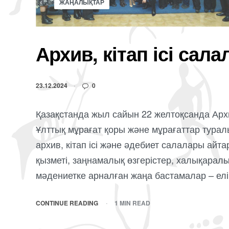
ЖАҢАЛЫҚТАР
Архив, кітап ісі сал
23.12.2024
0
Қазақстанда жыл сайын 22 желтоқсанда Архив
Ұлттық мұрағат қоры және мұрағаттар тура
архив, кітап ісі және әдебиет салалары айта
қызметі, заңнамалық өзгерістер, халықаралы
мәдениетке арналған жаңа бастамалар – елі
CONTINUE READING
1 MIN READ