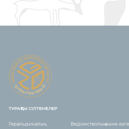
ТҰРАҚТЫ СІЛТЕМЕЛЕР
Геральдикалық
Ведомстволық және өзг