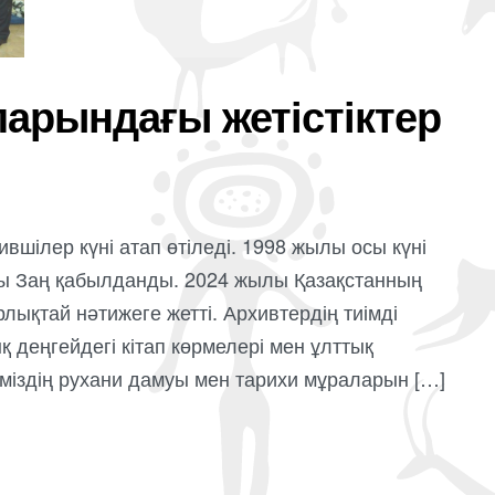
аларындағы жетістіктер
шілер күні атап өтіледі. 1998 жылы осы күні
лы Заң қабылданды. 2024 жылы Қазақстанның
рлықтай нәтижеге жетті. Архивтердің тиімді
қ деңгейдегі кітап көрмелері мен ұлттық
міздің рухани дамуы мен тарихи мұраларын […]