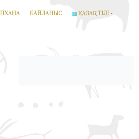
АПХАНА
БАЙЛАНЫС
ҚАЗАҚ ТІЛІ