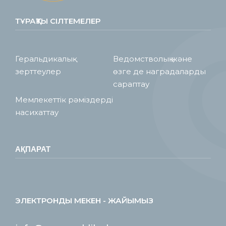
ТҰРАҚТЫ СІЛТЕМЕЛЕР
Геральдикалық
Ведомстволық және
зерттеулер
өзге де наградаларды
сараптау
Мемлекеттік рәміздерді
насихаттау
АҚПАРАТ
ЭЛЕКТРОНДЫ МЕКЕН - ЖАЙЫМЫЗ