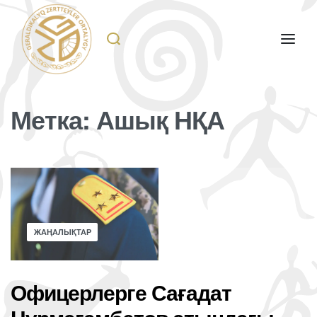
Метка:
Ашық НҚА
ЖАҢАЛЫҚТАР
Офицерлерге Сағадат