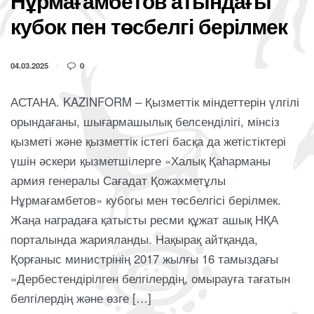
Нұрмағамбетов атындағы
кубок пен төсбелгі берілмек
04.03.2025
0
АСТАНА. KAZINFORM – Қызметтік міндеттерін үлгілі
орындағаны, шығармашылық белсенділігі, мінсіз
қызметі және қызметтік істегі басқа да жетістіктері
үшін әскери қызметшілерге «Халық Қаһарманы
армия генералы Сағадат Қожахметұлы
Нұрмағамбетов» кубогы мен төсбелгісі берілмек.
Жаңа наградаға қатысты ресми құжат ашық НҚА
порталында жарияланды. Нақырақ айтқанда,
Қорғаныс министрінің 2017 жылғы 16 тамыздағы
«Дербестендірілген белгілердің, омырауға тағатын
белгілердің және өзге […]