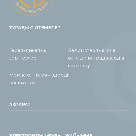
ТҰРАҚТЫ СІЛТЕМЕЛЕР
Геральдикалық
Ведомстволық және
зерттеулер
өзге де наградаларды
сараптау
Мемлекеттік рәміздерді
насихаттау
АҚПАРАТ
ЭЛЕКТРОНДЫ МЕКЕН - ЖАЙЫМЫЗ