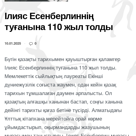
Ілияс Есенберлиннің
туғанына 110 жыл толды
10.01.2025
0
Бүгін қазақты тарихымен қауыштырған қаламгер
Ілияс Есенберлиннің туғанына 110 жыл толды.
Мемлекеттік сыйлықтың лауреаты Екінші
дүниежүзілік соғыста жаумен, одан кейін қазақ
тарихын тұмшалаған даумен арпалысты. Ол
қазақтың алғашқы ханынан бастап, соңғы ханына
дейінгі тарихты қағаз бетіне түсірді. Алматыдағы
Ұлттық кітапхана мерейтойға орай көрме
ұйымдастырып, оқырмандарды жазушының
мұрасымен таныстырды. Ілияс Есенберлин мұрасы