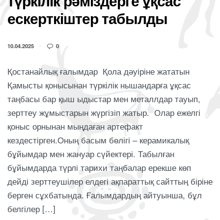
түркілік рәміздерге ұқсас
ескерткіштер табылды
10.04.2025
0
Қостанайлық ғалымдар Қола дәуіріне жататын
Қамысты қонысынан түркілік нышандарға ұқсас
таңбасы бар қыш ыдыстар мен металлдар тауып,
зерттеу жұмыстарын жүргізіп жатыр. Олар ежелгі
қоныс орнынан мыңдаған артефакт
кездестірген.Оның басым бөлігі – керамикалық
бұйымдар мен жануар сүйектері. Табылған
бұйымдарда түрлі тарихи таңбалар ерекше көп
дейді зерттеушілер елдегі ақпараттық сайттың біріне
берген сұхбатында. Ғалымдардың айтуынша, бұл
белгілер […]