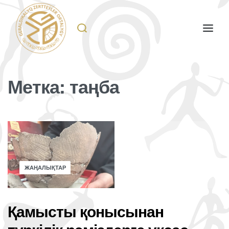
Метка:
таңба
ЖАҢАЛЫҚТАР
Қамысты қонысынан