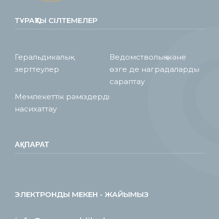
ТҰРАҚТЫ СІЛТЕМЕЛЕР
Геральдикалық
Ведомстволық және
зерттеулер
өзге де наградаларды
сараптау
Мемлекеттік рәміздерді
насихаттау
АҚПАРАТ
ЭЛЕКТРОНДЫ МЕКЕН - ЖАЙЫМЫЗ