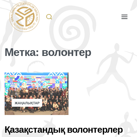
Метка:
волонтер
ЖАҢАЛЫҚТАР
Қазақстандық волонтерлер