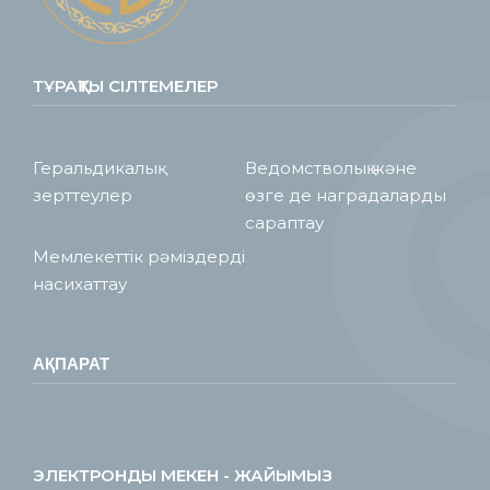
ТҰРАҚТЫ СІЛТЕМЕЛЕР
Геральдикалық
Ведомстволық және
зерттеулер
өзге де наградаларды
сараптау
Мемлекеттік рәміздерді
насихаттау
АҚПАРАТ
ЭЛЕКТРОНДЫ МЕКЕН - ЖАЙЫМЫЗ