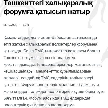
Ташкенттегі халықаралық
форумға қатысып жатыр
25.12.2024
0
Қазақстандық делегация Өзбекстан астанасында
өтіп жатқан халықаралық волонтерлер форумына
қатысуда. Биыл ТМД-ның жастар астанасы болған
Ташкент өз жұмысын осы іс-шарамен
қорытындылады. Іс-шараға еріктілер қозғалысының
көшбасшылары, мемлекеттік құрылымдардың
өкілдері, сондай-ақ ТМД елдерінің тәлімгерлері
қатысты. Форум волонтерлік мәдениетті дамытуға
және өңірдегі, әлемдегі волонтерлер күшін біріктіруге
бағытталған. Форум аясында ТМД елдеріндегі
волонтерлік қызметке арналған көрме