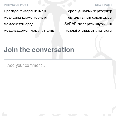
PREVIOUS POST
NEXT POST
Президент Жарлығымен
Геральдикалық зерттеулер
медицина қызметкерлері
орталығының сарапшысы
мемлекеттік орден-
SARAP эксперттік клубының
медальдармен марапатталды
кезекті отырысына қатысты
Join the conversation