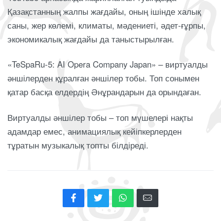
Қазақстанның жалпы жағдайы, оның ішінде халық
саны, жер көлемі, климаты, мәдениеті, әдет-ғұрпы,
экономикалық жағдайы да таныстырылған.
«TeSpaRu-5: AI Opera Company Japan» – виртуалды
әншілерден құралған әншілер тобы. Топ сонымен
қатар басқа елдердің Әнұрандарын да орындаған.
Виртуалды әншілер тобы – топ мүшелері нақты
адамдар емес, анимациялық кейіпкерлерден
тұратын музыкалық топты білдіреді.