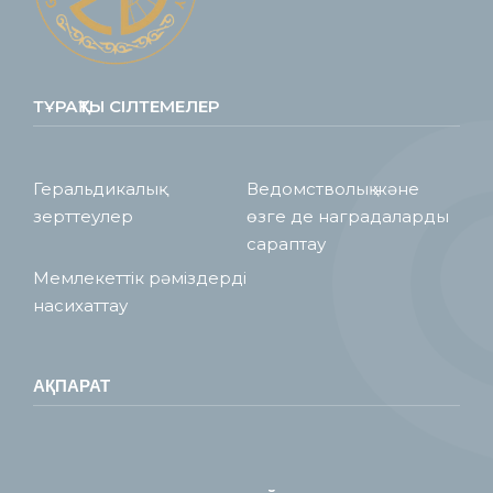
ТҰРАҚТЫ СІЛТЕМЕЛЕР
Геральдикалық
Ведомстволық және
зерттеулер
өзге де наградаларды
сараптау
Мемлекеттік рәміздерді
насихаттау
АҚПАРАТ