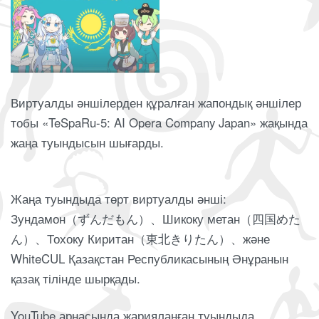
Виртуалды әншілерден құралған жапондық әншілер
тобы «TeSpaRu-5: AI Opera Company Japan» жақында
жаңа туындысын шығарды.
Жаңа туындыда төрт виртуалды әнші:
Зундамон（ずんだもん）、Шикоку метан（四国めた
ん）、Тохоку Киритан（東北きりたん）、және
WhiteCUL Қазақстан Республикасының Әнұранын
қазақ тілінде шырқады.
YouTube арнасында жарияланған туындыда