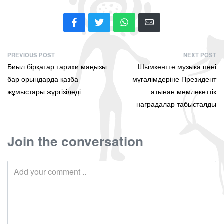
PREVIOUS POST
NEXT POST
Биыл бірқатар тарихи маңызы
Шымкентте музыка пәні
бар орындарда қазба
мұғалімдеріне Президент
жұмыстары жүргізіледі
атынан мемлекеттік
наградалар табысталды
Join the conversation