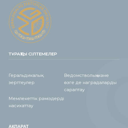
ТҰРАҚТЫ СІЛТЕМЕЛЕР
Геральдикалық
Ведомстволық және
зерттеулер
өзге де наградаларды
сараптау
Мемлекеттік рәміздерді
насихаттау
АҚПАРАТ