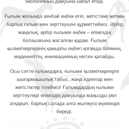
экологияның дамуына ықпал етеді.
Ғылым жолында аянбай еңбек етіп, жетістікке жеткен
барлық ғалым мен зерттеушіні құрметтейміз. Әрбір
жаңалық, әрбір ғылыми еңбек – еліміздің
болашағына жасалған қадам. Ғылым
қызметкерлерінің қажырлы еңбегі қоғамда білімнің,
мәдениеттің, инновацияның негізін қалайды.
Осы сәтте ғалымдарға, ғылыми қызметкерлерге
шығармашылық табыс, жаңа идеялар мен
жетістіктер тілейміз! Ғалымдардың ғылыми
зерттеулері еліміздің дамуында маңызды рөл
атқарып, барлық салада алға жылжуға мүмкіндік
береді.