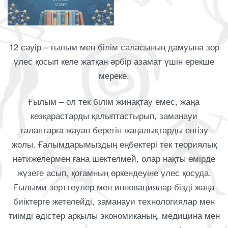
12 сәуір – ғылым мен білім саласының дамуына зор
үлес қосып келе жатқан әрбір азамат үшін ерекше
мереке.
Ғылым – ол тек білім жинақтау емес, жаңа
көзқарастарды қалыптастырып, заманауи
талаптарға жауап беретін жаңалықтарды енгізу
жолы. Ғалымдарымыздың еңбектері тек теориялық
нәтижелермен ғана шектелмей, олар нақты өмірде
жүзеге асып, қоғамның өркендеуіне үлес қосуда.
Ғылыми зерттеулер мен инновациялар бізді жаңа
биіктерге жетелейді, заманауи технологиялар мен
тиімді әдістер арқылы экономиканың, медицина мен