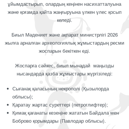
ұйымдастырып, олардың кеңінен насихатталуына
және қоғамда қайта жаңғыруына үлкен үлес қосып
келеді.
Биыл Мәдениет және ақпарат министрлігі 2026
жылға арналған археологиялық жұмыстардың ресми
жоспарын бекіткен еді.
Жоспарға сәйкес, биыл мынадай маңызды
нысандарда қазба жұмыстары жүргізіледі:
Сығанақ қаласының некрополі (Қызылорда
облысы);
Қаратау жартас суреттері (петроглифтер);
Қимақ қағанаты кезеңіне жататын Байдала мен
Боброво қорымдары (Павлодар облысы).