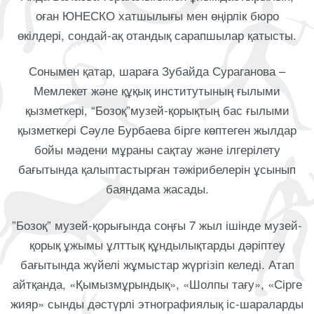
оған ЮНЕСКО хатшылығы мен өңірлік бюро
өкілдері, сондай-ақ отандық сарапшылар қатысты.
Сонымен қатар, шараға Зубайда Сураганова –
Мемлекет және құқық институтының ғылыми
қызметкері, “Бозоқ”музей-қорықтың бас ғылыми
қызметкері Сәуле Бурбаева бірге көптеген жылдар
бойы мәдени мұраны сақтау және ілгерілету
бағытында қалыптастырған тәжірибелерін ұсынып
баяндама жасады.
”Бозоқ” музей-қорығында соңғы 7 жыл ішінде музей-
қорық ұжымы ұлттық құндылықтарды дәріптеу
бағытында жүйелі жұмыстар жүргізіп келеді. Атап
айтқанда, «Қымызмұрындық», «Шолпы тағу», «Сірге
жияр» сынды дәстүрлі этнографиялық іс-шараларды