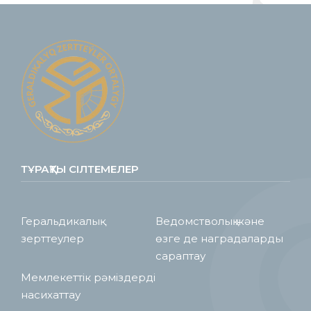
ТҰРАҚТЫ СІЛТЕМЕЛЕР
Геральдикалық
Ведомстволық және
зерттеулер
өзге де наградаларды
сараптау
Мемлекеттік рәміздерді
насихаттау