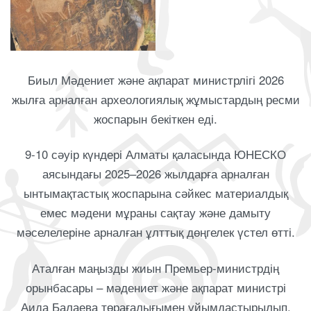
Биыл Мәдениет және ақпарат министрлігі 2026
жылға арналған археологиялық жұмыстардың ресми
жоспарын бекіткен еді.
9-10 сәуір күндері Алматы қаласында ЮНЕСКО
аясындағы 2025–2026 жылдарға арналған
ынтымақтастық жоспарына сәйкес материалдық
емес мәдени мұраны сақтау және дамыту
мәселелеріне арналған ұлттық дөңгелек үстел өтті.
Аталған маңызды жиын Премьер-министрдің
орынбасары – мәдениет және ақпарат министрі
Аида Балаева төрағалығымен ұйымдастырылып,