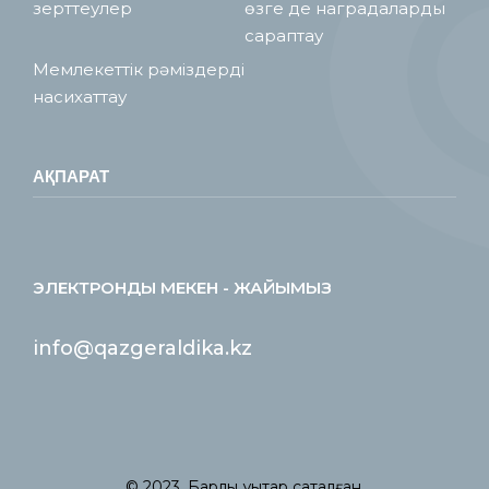
зерттеулер
өзге де наградаларды
сараптау
Мемлекеттік рәміздерді
насихаттау
АҚПАРАТ
ЭЛЕКТРОНДЫ МЕКЕН - ЖАЙЫМЫЗ
info@qazgeraldika.kz
© 2023. Барлық құқықтар сақталған.