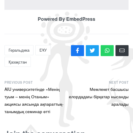
Powered By EmbedPress
Геральдика
ЕҰУ
Қазақстан
PREVIOUS POST
NEXT POST
AIU университетінде «Менің
Мемлекет басшысы
туым – менің Отаным»
елордадағы бірқатар нысанды
акциясы аясында ақпараттық-
аралады
танымдық семинар өтті