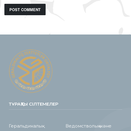
ТҰРАҚТЫ СІЛТЕМЕЛЕР
Геральдикалық
Ведомстволық және