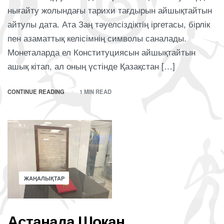
нығайту жолындағы тарихи тағдырын айшықтайтын
айтулы дата. Ата Заң тәуелсіздіктің іргетасы, бірлік
пен азаматтық келісімнің символы саналады.
Монеталарда ел Конституциясын айшықтайтын
ашық кітап, ал оның үстінде Қазақстан […]
CONTINUE READING
1 MIN READ
ЖАҢАЛЫҚТАР
Астанада Шоқан