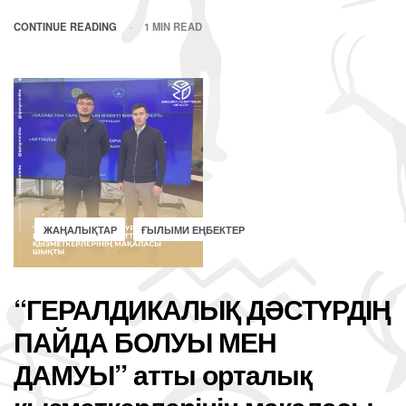
CONTINUE READING
1 MIN READ
ЖАҢАЛЫҚТАР
ҒЫЛЫМИ ЕҢБЕКТЕР
“ГЕРАЛДИКАЛЫҚ ДӘСТҮРДІҢ
ПАЙДА БОЛУЫ МЕН
ДАМУЫ” атты орталық