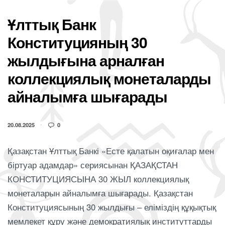
Ұлттық Банк
Конституцияның 30
жылдығына арналған
коллекциялық монеталарды
айналымға шығарады
20.08.2025
0
Қазақстан Ұлттық Банкі «Есте қалатын оқиғалар мен
біртуар адамдар» сериясынан ҚАЗАҚСТАН
КОНСТИТУЦИЯСЫНА 30 ЖЫЛ коллекциялық
монеталарын айналымға шығарады. Қазақстан
Конституциясының 30 жылдығы – еліміздің құқықтық
мемлекет құру және демократиялық институттарды