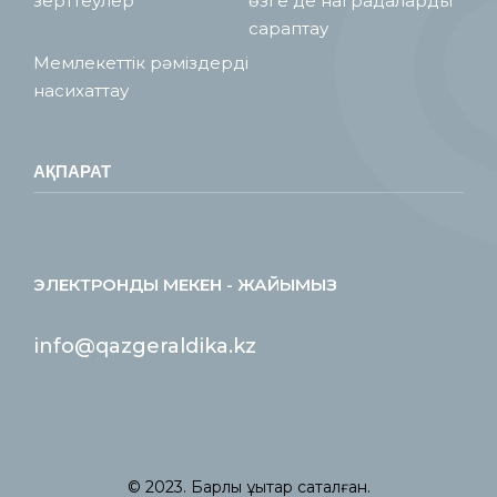
зерттеулер
өзге де наградаларды
сараптау
Мемлекеттік рәміздерді
насихаттау
АҚПАРАТ
ЭЛЕКТРОНДЫ МЕКЕН - ЖАЙЫМЫЗ
info@qazgeraldika.kz
© 2023. Барлық құқықтар сақталған.