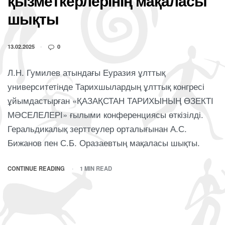
қызметкерлерінің мақаласы
шықты
13.02.2025
0
Л.Н. Гумилев атындағы Еуразия ұлттық
университетінде Тарихшылардың ұлттық конгресі
ұйымдастырған «ҚАЗАҚСТАН ТАРИХЫНЫҢ ӨЗЕКТІ
МӘСЕЛЕЛЕРІ» ғылыми конференциясы өткізілді.
Геральдикалық зерттеулер орталығынан А.С.
Бижанов пен С.Б. Оразаевтың мақаласы шықты.
CONTINUE READING
1 MIN READ