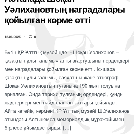
Уәлихановтың наградалары
қойылған көрме өтті
12.06.2025
0
Бүгін ҚР Ұлттық музейінде «Шоқан Уәлиханов –
қазақтың ұлы ғалымы» атты ағартушының ордендері
мен наградалары қойылған көрме өтті. Іс-шара
қазақтың ұлы ғалымы, саяхатшы және этнограф
Шоқан Уәлихановтың туғанына 190 жыл толуына
арналған. Онда тарихи тұлғаның ордендері, құнды
жәдігерлері мен пайдаланған заттары қойылды.
Айта кетейік, көрмені ҚР Ұлттық музейі Ш.Уәлиханов
атындағы Алтынемел мемориалдық мұражайымен
бірлесе ұйымдастырды. […]