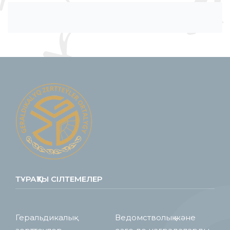
ТҰРАҚТЫ СІЛТЕМЕЛЕР
Геральдикалық
Ведомстволық және