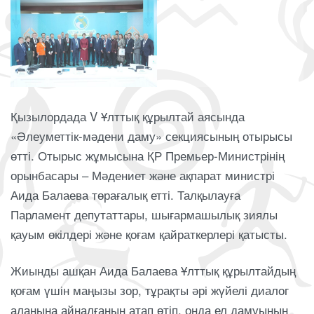
Қызылордада V Ұлттық құрылтай аясында
«Әлеуметтік-мәдени даму» секциясының отырысы
өтті. Отырыс жұмысына ҚР Премьер-Министрінің
орынбасары – Мәдениет және ақпарат министрі
Аида Балаева төрағалық етті. Талқылауға
Парламент депутаттары, шығармашылық зиялы
қауым өкілдері және қоғам қайраткерлері қатысты.
Жиынды ашқан Аида Балаева Ұлттық құрылтайдың
қоғам үшін маңызы зор, тұрақты әрі жүйелі диалог
алаңына айналғанын атап өтіп, онда ел дамуының