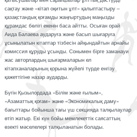
сақтау және «кітап оқитын ұлт» қалыптастыру –
қазақстандық қоғамды жаңғыртудың маңызды
құрамдас бөлігі екенін баса айтты. Осыған орай
Аида Балаева аударуға және басып шығаруға
ұсынылатын кітаптар тізбесін айқындайтын арнайы
комиссия құруды ұсынды. Сонымен бірге заманауи
жас авторлардың шығармаларын ел
кітапханаларының қорына жүйелі түрде енгізу
қажеттігіне назар аударды.
Бүгін Қызылордада «Білім және ғылым»,
«Азаматтық қоғам» және «Экономикалық даму»
бағыттары бойынша тағы үш секцияда талқылаулар
өтіп жатыр. Екі күн бойы мемлекеттік саясаттың
өзекті мәселелері талқыланатын болады.