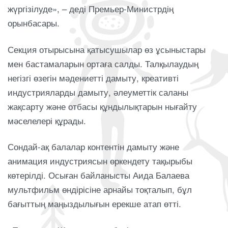
жүргізілуде», – деді Премьер-Министрдің
орынбасары.
Секция отырысына қатысушылар өз ұсыныстары
мен бастамаларын ортаға салды. Талқылаудың
негізгі өзегін мәдениетті дамыту, креативті
индустрияларды дамыту, әлеуметтік саланы
жақсарту және отбасы құндылықтарын нығайту
мәселелері құрады.
Сондай-ақ балалар контентін дамыту және
анимация индустриясын өркендету тақырыбы
көтерілді. Осыған байланысты Аида Балаева
мультфильм өндірісіне арнайы тоқталып, бұл
бағыттың маңыздылығын ерекше атап өтті.