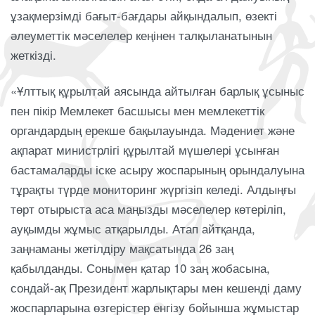
ұзақмерзімді бағыт-бағдары айқындалып, өзекті
әлеуметтік мәселелер кеңінен талқыланатынын
жеткізді.
«Ұлттық құрылтай аясында айтылған барлық ұсыныс
пен пікір Мемлекет басшысы мен мемлекеттік
органдардың ерекше бақылауында. Мәдениет және
ақпарат министрлігі құрылтай мүшелері ұсынған
бастамаларды іске асыру жоспарының орындалуына
тұрақты түрде мониторинг жүргізіп келеді. Алдыңғы
төрт отырыста аса маңызды мәселелер көтеріліп,
ауқымды жұмыс атқарылды. Атап айтқанда,
заңнаманы жетілдіру мақсатында 26 заң
қабылданды. Сонымен қатар 10 заң жобасына,
сондай-ақ Президент жарлықтары мен кешенді даму
жоспарларына өзгерістер енгізу бойынша жұмыстар