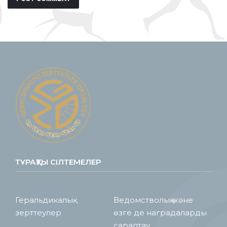
ТҰРАҚТЫ СІЛТЕМЕЛЕР
Геральдикалық
Ведомстволық және
зерттеулер
өзге де наградаларды
сараптау