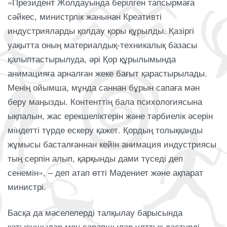
«Президент Жолдауында берілген тапсырмаға
сәйкес, министрлік жанынан Креативті
индустрияларды қолдау қоры құрылды. Қазіргі
уақытта оның материалдық-техникалық базасы
қалыптастырылуда, әрі Қор құрылымында
анимацияға арналған жеке бағыт қарастырылады.
Менің ойымша, мұнда саннан бұрын сапаға мән
беру маңызды. Контенттің бала психологиясына
ықпалын, жас ерекшеліктерін және тәрбиелік әсерін
міндетті түрде ескеру қажет. Қордың толыққанды
жұмысы басталғаннан кейін анимация индустриясы
тың серпін алып, қарқынды дами түседі деп
сенемін», – деп атап өтті Мәдениет және ақпарат
министрі.
Басқа да мәселелерді талқылау барысында
қатысушылар мен сарапшылар ұлттық дәстүрді