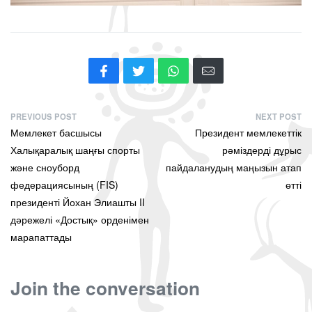
PREVIOUS POST
NEXT POST
Мемлекет басшысы
Президент мемлекеттік
Халықаралық шаңғы спорты
рәміздерді дұрыс
және сноуборд
пайдаланудың маңызын атап
федерациясының (FIS)
өтті
президенті Йохан Элиашты II
дәрежелі «Достық» орденімен
марапаттады
Join the conversation