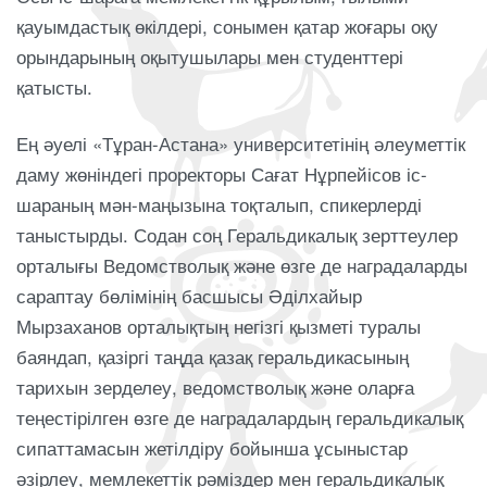
қауымдастық өкілдері, сонымен қатар жоғары оқу
орындарының оқытушылары мен студенттері
қатысты.
Ең әуелі «Тұран-Астана» университетінің әлеуметтік
даму жөніндегі проректоры Сағат Нұрпейісов іс-
шараның мән-маңызына тоқталып, спикерлерді
таныстырды. Содан соң Геральдикалық зерттеулер
орталығы Ведомстволық және өзге де наградаларды
сараптау бөлімінің басшысы Әділхайыр
Мырзаханов орталықтың негізгі қызметі туралы
баяндап, қазіргі таңда қазақ геральдикасының
тарихын зерделеу, ведомстволық және оларға
теңестірілген өзге де наградалардың геральдикалық
сипаттамасын жетілдіру бойынша ұсыныстар
әзірлеу, мемлекеттік рәміздер мен геральдикалық