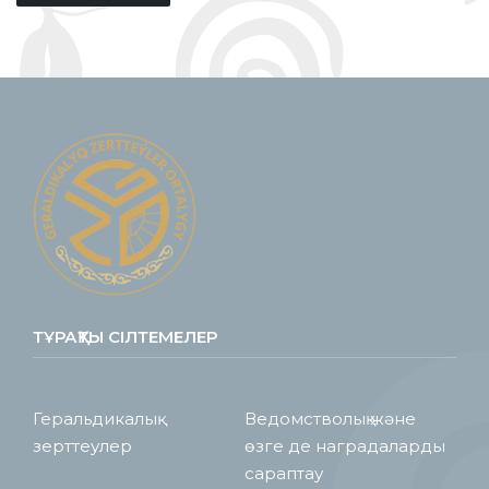
ТҰРАҚТЫ СІЛТЕМЕЛЕР
Геральдикалық
Ведомстволық және
зерттеулер
өзге де наградаларды
сараптау