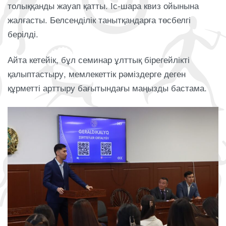
толыққанды жауап қатты. Іс-шара квиз ойынына
жалғасты. Белсенділік танытқандарға төсбелгі
берілді.
Айта кетейік, бұл семинар ұлттық бірегейлікті
қалыптастыру, мемлекеттік рәміздерге деген
құрметті арттыру бағытындағы маңызды бастама.