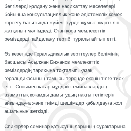
белгілерді қолдану және насихаттау мәселелері
бойынша консультациялық және әдістемелік көмек
көрсету бағытында жүйелі түрде жұмыс жүргізіліп
жатқанын мәлімдеді. Оған қоса мемлекеттік
рәміздерді пайдалану тәртібі туралы айтып өтті.
Өз кезегінде Геральдикалық зерттеулер бөлімінің
басшысы Асылжан Бижанов мемлекеттік
рәміздердің тарихына тоқталып, қазақ
геральдикасының тамыры тереңде екенін тілге тиек
етті. Сонымен қатар мұндай семинарлардың
азаматтық қоғамды дамытудың нақты тетіктерін
айқындауға және тиімді шешімдер қабылдауға жол
ашатынын жеткізді.
Спикерлер семинар қатысушыларының сұрақтарына