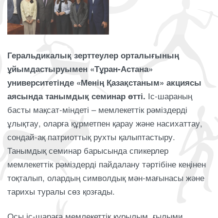
Геральдикалық зерттеулер орталығының
ұйымдастыруымен «Тұран-Астана»
университетінде «Менің Қазақстаным» акциясы
аясында танымдық семинар өтті.
Іс-шараның
басты мақсат-міндеті – мемлекеттік рәміздерді
ұлықтау, оларға құрметпен қарау және насихаттау,
сондай-ақ патриоттық рухты қалыптастыру.
Танымдық семинар барысында спикерлер
мемлекеттік рәміздерді пайдалану тәртібіне кеңінен
тоқталып, олардың символдық мән-мағынасы және
тарихы туралы сөз қозғады.
Осы іс-шараға мемлекеттік құрылым, ғылыми