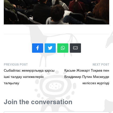
PREVIOUS POST
NEXT POST
Сыбайлас жемқорлыққа қарсы
Қасым-Жомарт Тоқаев пен
ішкі талдау нәтижелерін
Владимир Путин Мәскеуде
талқылау
келіссөз жүргізді
Join the conversation